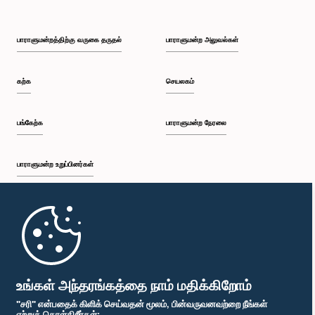
பாராளுமன்றத்திற்கு வருகை தருதல்
பாராளுமன்ற அலுவல்கள்
கற்க
செயலகம்
பங்கேற்க
பாராளுமன்ற நேரலை
பாராளுமன்ற உறுப்பினர்கள்
முதற்பக்கம்
பாராளுமன்ற கையடக்க செயலி
உங்கள் அந்தரங்கத்தை நாம் மதிக்கிறோம்
"சரி" என்பதைக் கிளிக் செய்வதன் மூலம், பின்வருவனவற்றை நீங்கள்
ஏற்றுக் கொள்கிறீர்கள்: