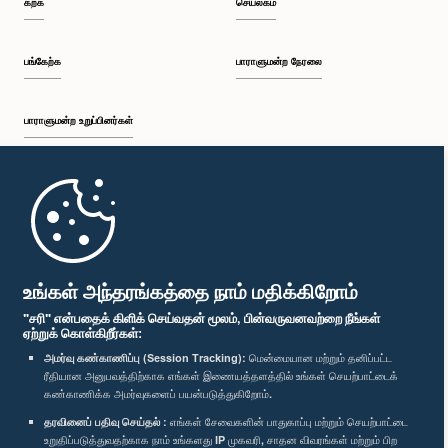
கற்க
செயலகம்
பி.ப. 1:33 - பி.ப. 1:43
பங்கேற்க
பாராளுமன்ற நேரலை
பாராளுமன்ற உறுப்பினர்கள்
பி.ப. 1:43 - பி.ப. 1:48
முதற்பக்கம்
பி.ப. 1:48 - பி.ப. 1:58
பாராளுமன்ற கையடக்க செயலி
உங்கள் அந்தரங்கத்தை நாம் மதிக்கிறோம்
"சரி" என்பதைக் கிளிக் செய்வதன் மூலம், பின்வருவனவற்றை நீங்கள்
ஏற்றுக் கொள்கிறீர்கள்:
பி.ப. 1:58 - பி.ப. 2:06
அமர்வு கண்காணிப்பு (Session Tracking):
மென்மையான மற்றும் தனிப்பட்ட
ரீதியான அனுபவத்திற்காக எங்கள் இணையத்தளத்தில் உங்கள் செயற்பாட்டைக்
எம்மை பின்தொடர்க :
கண்காணிக்க அமர்வுகளைப் பயன்படுத்துகிறோம்.
தரவினைப் பதிவு செய்தல் :
எங்கள் சேவைகளின் பாதுகாப்பு மற்றும் செயற்பாட்டை
பி.ப. 2:06 - பி.ப. 2:10
விருதுகள்
உறுதிப்படுத்துவதற்காக நாம் உங்களது IP முகவரி, சாதன விவரங்கள் மற்றும் பிற