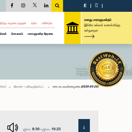
E
|
සි
|
எனது பாராளுமன்றம்
திற்கு வருகை தருதல்
கற்க
பங்கேற்க
இங்கே உங்கள் கணக்கிற்கு
உள்நுழைக
ல்கள்
செயலகம்
பாராளுமன்ற நேரலை
க்கம்
நேரலை - பதிவுருத்தப்பட்ட
சபை நடவடிக்கைமுறை (2026-05-20)
மு.ப. 9:30 - மு.ப. 10:23