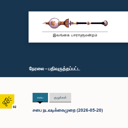
நேரலை - பதிவுருத்தப்பட்ட
சபை
குழுக்கள்
02
சபை நடவடிக்கைமுறை (2026-05-20)