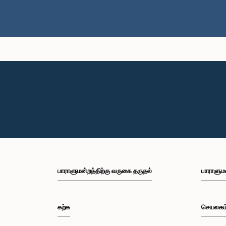
பாராளுமன்றத்திற்கு வருகை தருதல்
பாராளும
கற்க
செயலகம