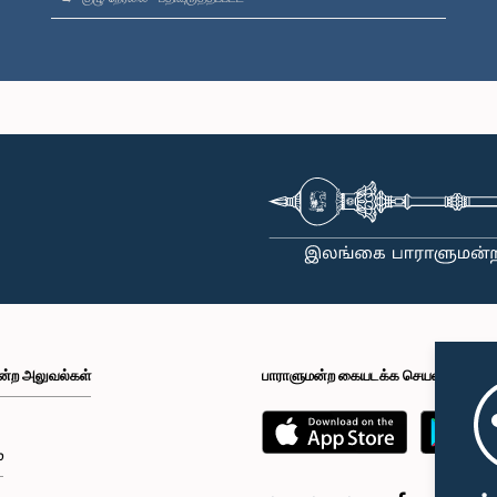
ன்ற அலுவல்கள்
பாராளுமன்ற கையடக்க செயலி
்