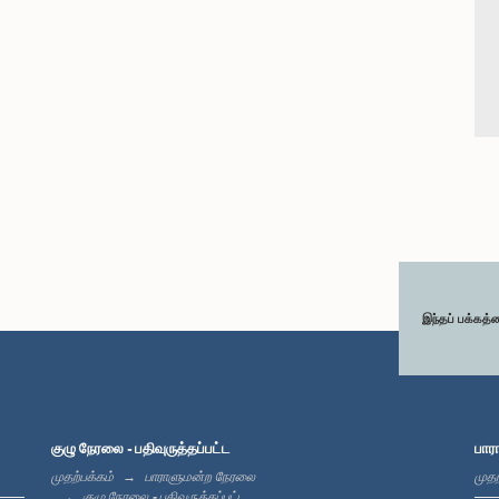
இந்தப் பக்கத்
குழு நேரலை - பதிவுருத்தப்பட்ட
பார
முதற்பக்கம்
பாராளுமன்ற நேரலை
முதற
குழு நேரலை - பதிவுருத்தப்பட்ட