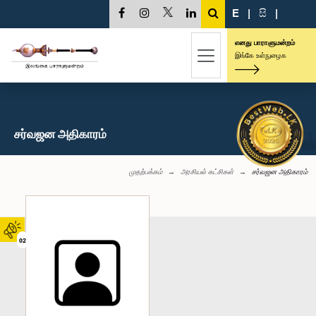
E
|
සි
|
எனது பாராளுமன்றம்
இங்கே உள்நுழைக
சர்வஜன அதிகாரம்
முதற்பக்கம்
அரசியல் கட்சிகள்
சர்வஜன அதிகாரம்
02