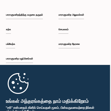
பாராளுமன்றத்திற்கு வருகை தருதல்
பாராளுமன்ற அலுவல்கள்
கற்க
செயலகம்
பங்கேற்க
பாராளுமன்ற நேரலை
பாராளுமன்ற உறுப்பினர்கள்
முதற்பக்கம்
பாராளுமன்ற கையடக்க செயலி
உங்கள் அந்தரங்கத்தை நாம் மதிக்கிறோம்
"சரி" என்பதைக் கிளிக் செய்வதன் மூலம், பின்வருவனவற்றை நீங்கள்