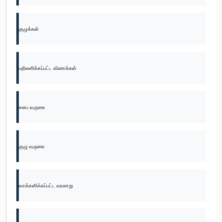
குழுக்கள்
பதிலளிக்கப்பட்ட வினாக்கள்
சபை வருகை
குழு வருகை
வாக்களிக்கப்பட்ட வரலாறு