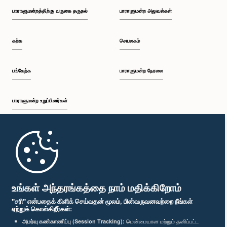
பாராளுமன்றத்திற்கு வருகை தருதல்
பாராளுமன்ற அலுவல்கள்
கற்க
செயலகம்
பங்கேற்க
பாராளுமன்ற நேரலை
பாராளுமன்ற உறுப்பினர்கள்
முதற்பக்கம்
பாராளுமன்ற கையடக்க செயலி
உங்கள் அந்தரங்கத்தை நாம் மதிக்கிறோம்
"சரி" என்பதைக் கிளிக் செய்வதன் மூலம், பின்வருவனவற்றை நீங்கள்
ஏற்றுக் கொள்கிறீர்கள்:
அமர்வு கண்காணிப்பு (Session Tracking):
மென்மையான மற்றும் தனிப்பட்ட