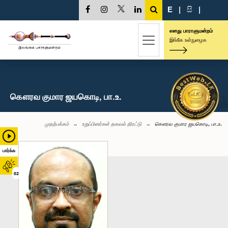
E
|
සි
|
எனது பாராளுமன்றம்
இங்கே உள்நுழைக
கௌரவ குமார ஜயகொடி, பா.உ.
முதற்பக்கம்
உறுப்பினர்கள் தகவல் திரட்டு
கௌரவ குமார ஜயகொடி, பா.உ.
பார்க்க
02