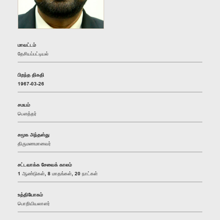
மாவட்டம்
தேசியப்பட்டியல்
பிறந்த திகதி
1967-03-26
சமயம்
பௌத்தர்
சமூக அந்தஸ்து
திருமணமானவர்
சட்டவாக்க சேவைக் காலம்
1 ஆண்டுகள், 8 மாதங்கள், 20 நாட்கள்
உத்தியோகம்
பொறியியலாளர்