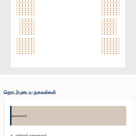
தொடர்புடைய தகவல்கள்
தகைமைகள்
கல்விசார் தகைமைகள்