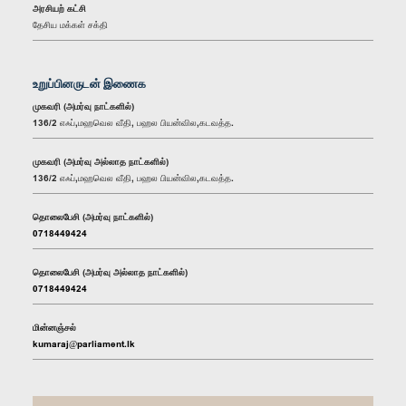
அரசியற் கட்சி
தேசிய மக்கள் சக்தி
உறுப்பினருடன் இணைக
முகவரி (அமர்வு நாட்களில்)
136/2 எஃப்,மஹவெல வீதி, பஹல பியன்வில,கடவத்த.
முகவரி (அமர்வு அல்லாத நாட்களில்)
136/2 எஃப்,மஹவெல வீதி, பஹல பியன்வில,கடவத்த.
தொலைபேசி (அமர்வு நாட்களில்)
0718449424
தொலைபேசி (அமர்வு அல்லாத நாட்களில்)
0718449424
மின்னஞ்சல்
kumaraj@parliament.lk