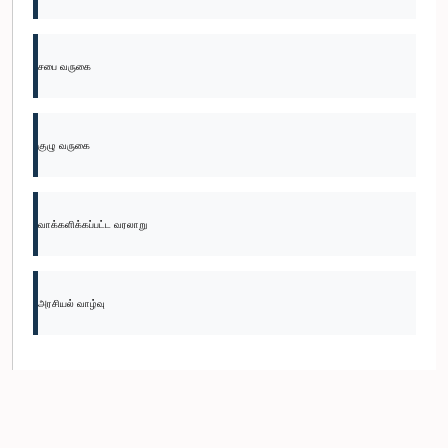
சபை வருகை
குழு வருகை
வாக்களிக்கப்பட்ட வரலாறு
அரசியல் வாழ்வு