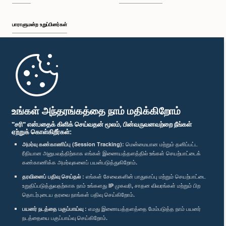
பாராளுமன்ற உறுப்பினர்கள்
முதற்பக்கம்
பாராளுமன்ற கையடக்க செயலி
உங்கள் அந்தரங்கத்தை நாம் மதிக்கிறோம்
"சரி" என்பதைக் கிளிக் செய்வதன் மூலம், பின்வருவனவற்றை நீங்கள்
ஏற்றுக் கொள்கிறீர்கள்:
அமர்வு கண்காணிப்பு (Session Tracking):
மென்மையான மற்றும் தனிப்பட்ட
ரீதியான அனுபவத்திற்காக எங்கள் இணையத்தளத்தில் உங்கள் செயற்பாட்டைக்
எம்மை பின்தொடர்க :
கண்காணிக்க அமர்வுகளைப் பயன்படுத்துகிறோம்.
தரவினைப் பதிவு செய்தல் :
எங்கள் சேவைகளின் பாதுகாப்பு மற்றும் செயற்பாட்டை
உறுதிப்படுத்துவதற்காக நாம் உங்களது IP முகவரி, சாதன விவரங்கள் மற்றும் பிற
விருதுகள்
தொடர்புடைய தரவை நாங்கள் பதிவு செய்கிறோம்.
பயனர் நடத்தை பகுப்பாய்வு :
எமது இணையத்தளத்தை மேம்படுத்த நாம் பயனர்
தனியுரிமைக் கொள்கை
நடத்தையை பகுப்பாய்வு செய்கிறோம்.