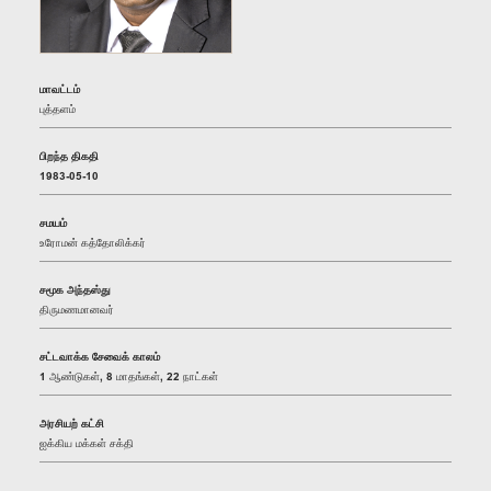
மாவட்டம்
புத்தளம்
பிறந்த திகதி
1983-05-10
சமயம்
உரோமன் கத்தோலிக்கர்
சமூக அந்தஸ்து
திருமணமானவர்
சட்டவாக்க சேவைக் காலம்
1 ஆண்டுகள், 8 மாதங்கள், 22 நாட்கள்
அரசியற் கட்சி
ஐக்கிய மக்கள் சக்தி