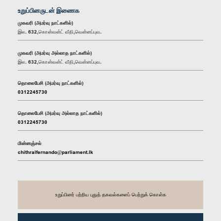
உறுப்பினருடன் இணைக
முகவரி (அமர்வு நாட்களில்)
இல. 632,கொன்வன்ட் வீதி,வென்னப்புவ.
முகவரி (அமர்வு அல்லாத நாட்களில்)
இல. 632,கொன்வன்ட் வீதி,வென்னப்புவ.
தொலைபேசி (அமர்வு நாட்களில்)
0312245730
தொலைபேசி (அமர்வு அல்லாத நாட்களில்)
0312245730
மின்னஞ்சல்
chithralfernando@parliament.lk
உறுப்பினர் பற்றிய புதுத் தகவல்களைப் பெற்றுக் கொள்க