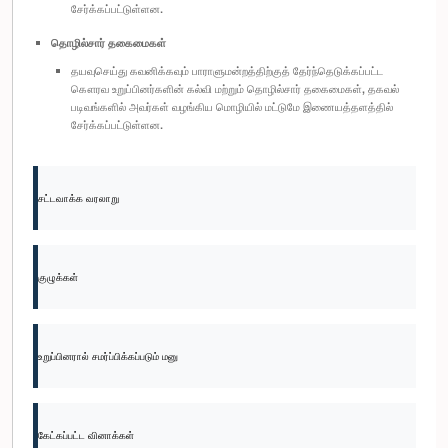
சேர்க்கப்பட்டுள்ளன.
தொழில்சார் தகைமைகள்
தயவுசெய்து கவனிக்கவும் பாராளுமன்றத்திற்குத் தேர்ந்தெடுக்கப்பட்ட
கௌரவ உறுப்பினர்களின் கல்வி மற்றும் தொழில்சார் தகைமைகள், தகவல்
படிவங்களில் அவர்கள் வழங்கிய மொழியில் மட்டுமே இணையத்தளத்தில்
சேர்க்கப்பட்டுள்ளன.
சட்டவாக்க வரலாறு
குழுக்கள்
உறுப்பினரால் சமர்ப்பிக்கப்படும் மனு
கேட்கப்பட்ட வினாக்கள்