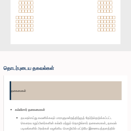
தொடர்புடைய தகவல்கள்
தகைமைகள்
கல்விசார் தகைமைகள்
தயவுசெய்து கவனிக்கவும் பாராளுமன்றத்திற்குத் தேர்ந்தெடுக்கப்பட்ட
கௌரவ உறுப்பினர்களின் கல்வி மற்றும் தொழில்சார் தகைமைகள், தகவல்
படிவங்களில் அவர்கள் வழங்கிய மொழியில் மட்டுமே இணையத்தளத்தில்