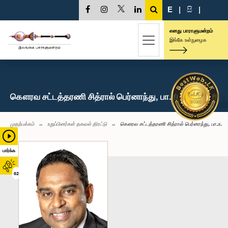
E
|
සි
|
எனது பாராளுமன்றம்
இங்கே உள்நுழைக
கௌரவ சட்டத்தரணி சித்ரால் பெர்னாந்து, பா.உ.
முதற்பக்கம்
உறுப்பினர்கள் தகவல் திரட்டு
கௌரவ சட்டத்தரணி சித்ரால் பெர்னாந்து, பா.உ.
பார்க்க
02