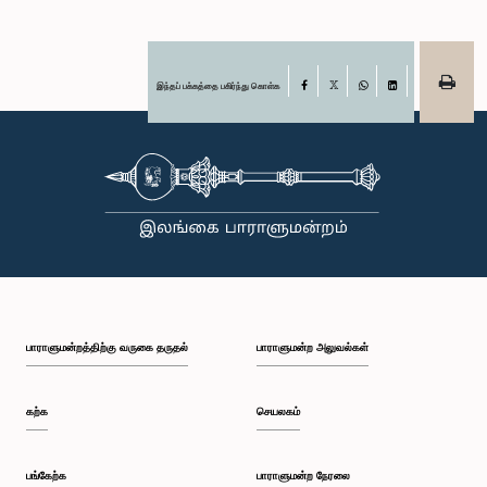
இந்தப் பக்கத்தை பகிர்ந்து கொள்க
Facebook
X
WhatsApp
LinkedIn
பாராளுமன்றத்திற்கு வருகை தருதல்
பாராளுமன்ற அலுவல்கள்
கற்க
செயலகம்
பங்கேற்க
பாராளுமன்ற நேரலை