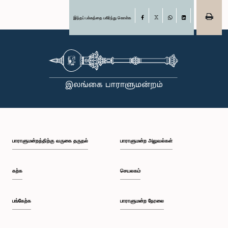
இந்தப் பக்கத்தை பகிர்ந்து கொள்க
Facebook
X
WhatsApp
LinkedIn
பாராளுமன்றத்திற்கு வருகை தருதல்
பாராளுமன்ற அலுவல்கள்
கற்க
செயலகம்
பங்கேற்க
பாராளுமன்ற நேரலை