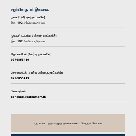
உறுப்பினருடன் இணைக
முகவரி (அமர்வு நாட்களில்)
இல. 192,அப்போவ,அலவ்வ.
முகவரி (அமர்வு அல்லாத நாட்களில்)
இல. 192,அப்போவ,அலவ்வ.
தொலைபேசி (அமர்வு நாட்களில்)
0776855419
தொலைபேசி (அமர்வு அல்லாத நாட்களில்)
0776855419
மின்னஞ்சல்
ashokag@parliament.lk
உறுப்பினர் பற்றிய புதுத் தகவல்களைப் பெற்றுக் கொள்க