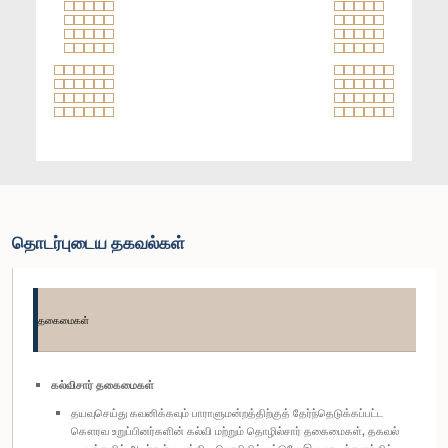
தொடர்புடைய தகவல்கள்
தகைமைகள்
கல்விசார் தகைமைகள்
தயவுசெய்து கவனிக்கவும் பாராளுமன்றத்திற்குத் தேர்ந்தெடுக்கப்பட்ட
கௌரவ உறுப்பினர்களின் கல்வி மற்றும் தொழில்சார் தகைமைகள், தகவல்