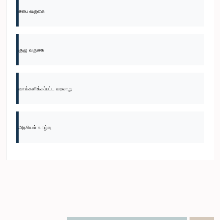
சபை வருகை
குழு வருகை
வாக்களிக்கப்பட்ட வரலாறு
அரசியல் வாழ்வு