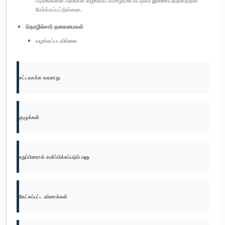
படிவங்களில் அவர்கள் வழங்கிய மொழியில் மட்டுமே இணையத்தளத்தில்
சேர்க்கப்பட்டுள்ளன.
தொழில்சார் தகைமைகள்
வழங்கப்படவில்லை
சட்டவாக்க வரலாறு
குழுக்கள்
உறுப்பினரால் சமர்ப்பிக்கப்படும் மனு
கேட்கப்பட்ட வினாக்கள்