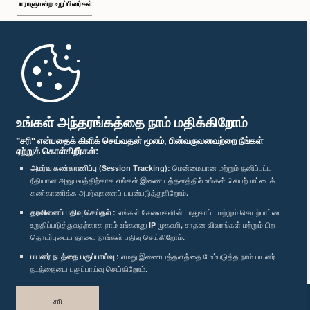
பாராளுமன்ற உறுப்பினர்கள்
முதற்பக்கம்
பாராளுமன்ற கையடக்க செயலி
உங்கள் அந்தரங்கத்தை நாம் மதிக்கிறோம்
"சரி" என்பதைக் கிளிக் செய்வதன் மூலம், பின்வருவனவற்றை நீங்கள்
ஏற்றுக் கொள்கிறீர்கள்:
அமர்வு கண்காணிப்பு (Session Tracking):
மென்மையான மற்றும் தனிப்பட்ட
ரீதியான அனுபவத்திற்காக எங்கள் இணையத்தளத்தில் உங்கள் செயற்பாட்டைக்
எம்மை பின்தொடர்க :
கண்காணிக்க அமர்வுகளைப் பயன்படுத்துகிறோம்.
தரவினைப் பதிவு செய்தல் :
எங்கள் சேவைகளின் பாதுகாப்பு மற்றும் செயற்பாட்டை
விருதுகள்
உறுதிப்படுத்துவதற்காக நாம் உங்களது IP முகவரி, சாதன விவரங்கள் மற்றும் பிற
தொடர்புடைய தரவை நாங்கள் பதிவு செய்கிறோம்.
பயனர் நடத்தை பகுப்பாய்வு :
எமது இணையத்தளத்தை மேம்படுத்த நாம் பயனர்
தனியுரிமைக் கொள்கை
நடத்தையை பகுப்பாய்வு செய்கிறோம்.
பதிப்புரிமை © இலங்கை பாராளுமன்றம்.
சரி
முழுப்பதிப்புரிமையுடையது.