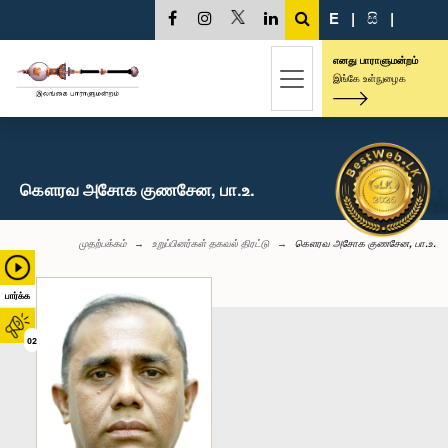
E
|
සි
|
எனது பாராளுமன்றம்
இங்கே உள்நுழைக
கௌரவ அசோக குணசேன, பா.உ.
முதற்பக்கம்
உறுப்பினர்கள் தகவல் திரட்டு
கௌரவ அசோக குணசேன, பா.உ.
பார்க்க
02