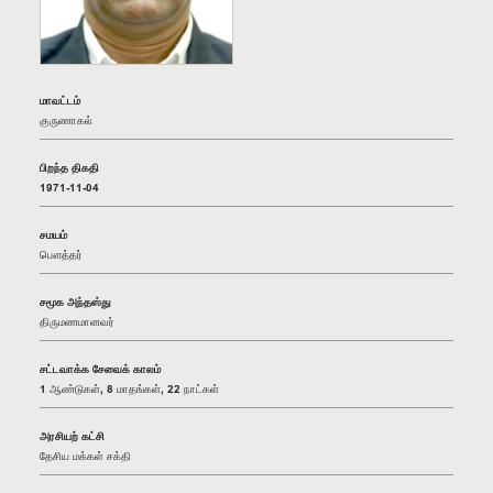
மாவட்டம்
குருணாகல்
பிறந்த திகதி
1971-11-04
சமயம்
பௌத்தர்
சமூக அந்தஸ்து
திருமணமானவர்
சட்டவாக்க சேவைக் காலம்
1 ஆண்டுகள், 8 மாதங்கள், 22 நாட்கள்
அரசியற் கட்சி
தேசிய மக்கள் சக்தி