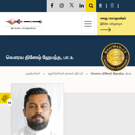
E
|
සි
|
எனது பாராளுமன்றம்
இங்கே உள்நுழைக
கௌரவ தினேஷ் ஹேமந்த, பா.உ.
முதற்பக்கம்
உறுப்பினர்கள் தகவல் திரட்டு
கௌரவ தினேஷ் ஹேமந்த, பா.உ.
02