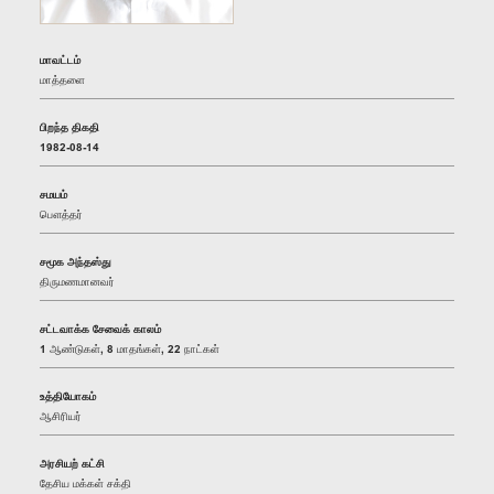
மாவட்டம்
மாத்தளை
பிறந்த திகதி
1982-08-14
சமயம்
பௌத்தர்
சமூக அந்தஸ்து
திருமணமானவர்
சட்டவாக்க சேவைக் காலம்
1 ஆண்டுகள், 8 மாதங்கள், 22 நாட்கள்
உத்தியோகம்
ஆசிரியர்
அரசியற் கட்சி
தேசிய மக்கள் சக்தி