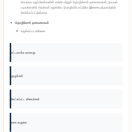
கௌரவ உறுப்பினர்களின் கல்வி மற்றும் தொழில்சார் தகைமைகள், தகவல்
படிவங்களில் அவர்கள் வழங்கிய மொழியில் மட்டுமே இணையத்தளத்தில்
சேர்க்கப்பட்டுள்ளன.
தொழில்சார் தகைமைகள்
வழங்கப்படவில்லை
சட்டவாக்க வரலாறு
குழுக்கள்
கேட்கப்பட்ட வினாக்கள்
சபை வருகை