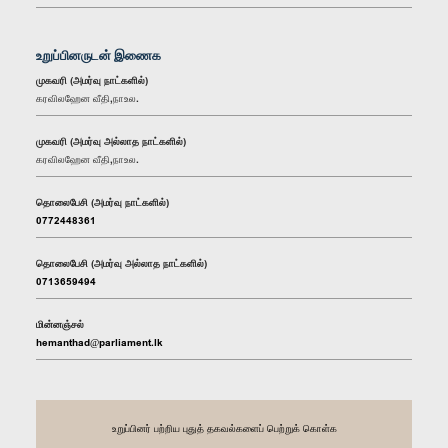
உறுப்பினருடன் இணைக
முகவரி (அமர்வு நாட்களில்)
கரவிலஹேன வீதி,நாஉல.
முகவரி (அமர்வு அல்லாத நாட்களில்)
கரவிலஹேன வீதி,நாஉல.
தொலைபேசி (அமர்வு நாட்களில்)
0772448361
தொலைபேசி (அமர்வு அல்லாத நாட்களில்)
0713659494
மின்னஞ்சல்
hemanthad@parliament.lk
உறுப்பினர் பற்றிய புதுத் தகவல்களைப் பெற்றுக் கொள்க