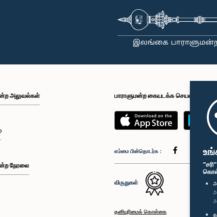
ன்ற அலுவல்கள்
பாராளுமன்ற கையடக்க செயலி
்
உங்
எம்மை பின்தொடர்க :
"சரி
ன்ற நேரலை
கொள்க
விருதுகள்
அ
அ
அ
தனியுரிமைக் கொள்கை
த