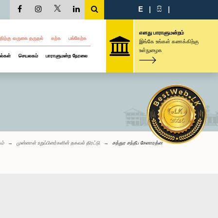
E
|
සි
|
எனது பாராளுமன்றம்
திற்கு வருகை தருதல்
கற்க
பங்கேற்க
இங்கே உங்கள் கணக்கிற்கு
உள்நுழைக
ல்கள்
செயலகம்
பாராளுமன்ற நேரலை
ம்
முன்னாள் உறுப்பினர்களின் தகவல் திரட்டு
சத்துர சந்தீப சேனாரத்ன