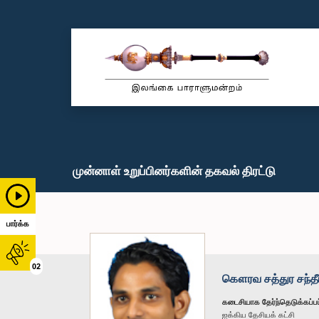
முன்னாள் உறுப்பினர்களின் தகவல் திரட்டு
பார்க்க
02
கௌரவ சத்துர சந்தீ
கடைசியாக தேர்ந்தெடுக்கப்பட
ஐக்கிய தேசியக் கட்சி