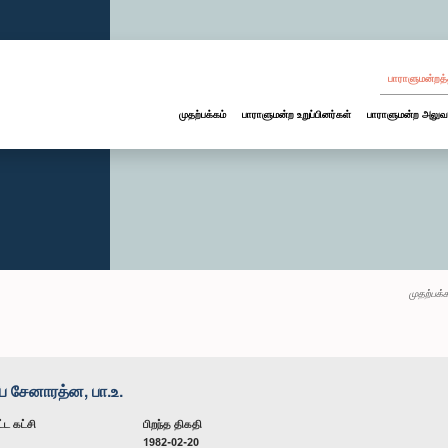
பாராளுமன்றத்
முதற்பக்கம்
பாராளுமன்ற உறுப்பினர்கள்
பாராளுமன்ற அலுவ
முதற்பக்க
ப சேனாரத்ன, பா.உ.
்ட கட்சி
பிறந்த திகதி
1982-02-20