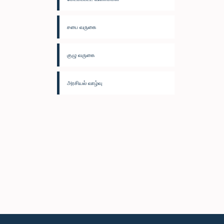
சபை வருகை
குழு வருகை
அரசியல் வாழ்வு