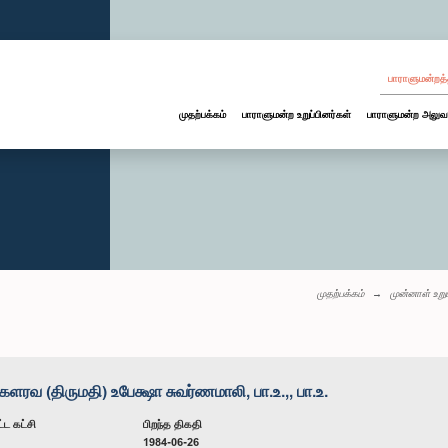
பாராளுமன்றத்
முதற்பக்கம்
பாராளுமன்ற உறுப்பினர்கள்
பாராளுமன்ற அலுவ
முதற்பக்கம்
முன்னாள் உறு
ரவ (திருமதி) உபேக்ஷா சுவர்ணமாலி, பா.உ.,, பா.உ.
்ட கட்சி
பிறந்த திகதி
1984-06-26