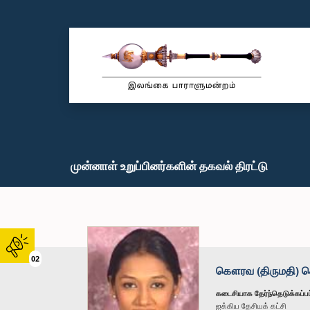
முன்னாள் உறுப்பினர்களின் தகவல் திரட்டு
02
கௌரவ (திருமதி) கெள
கடைசியாக தேர்ந்தெடுக்கப்பட
ஐக்கிய தேசியக் கட்சி