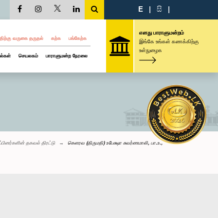
E
|
සි
|
எனது பாராளுமன்றம்
திற்கு வருகை தருதல்
கற்க
பங்கேற்க
இங்கே உங்கள் கணக்கிற்கு
உள்நுழைக
ல்கள்
செயலகம்
பாராளுமன்ற நேரலை
ப்பினர்களின் தகவல் திரட்டு
கெளரவ (திருமதி) உபேக்ஷா சுவர்ணமாலி, பா.உ.,