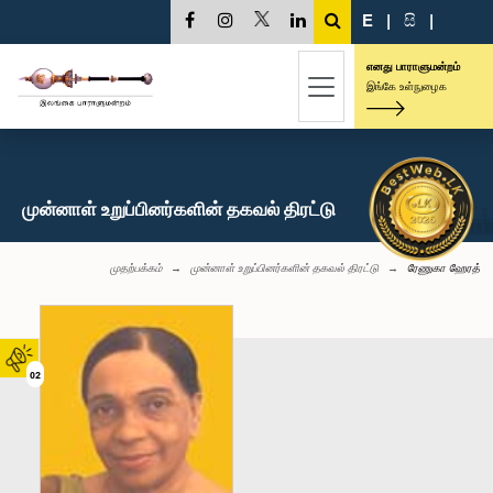
E
|
සි
|
எனது பாராளுமன்றம்
இங்கே உள்நுழைக
முன்னாள் உறுப்பினர்களின் தகவல் திரட்டு
முதற்பக்கம்
முன்னாள் உறுப்பினர்களின் தகவல் திரட்டு
ரேணுகா ஹேரத்
02