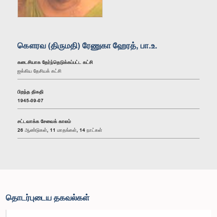
கௌரவ (திருமதி) ரேணுகா ஹேரத், பா.உ.
கடைசியாக தேர்ந்தெடுக்கப்பட்ட கட்சி
ஐக்கிய தேசியக் கட்சி
பிறந்த திகதி
1945-09-07
சட்டவாக்க சேவைக் காலம்
26 ஆண்டுகள், 11 மாதங்கள், 14 நாட்கள்
தொடர்புடைய தகவல்கள்