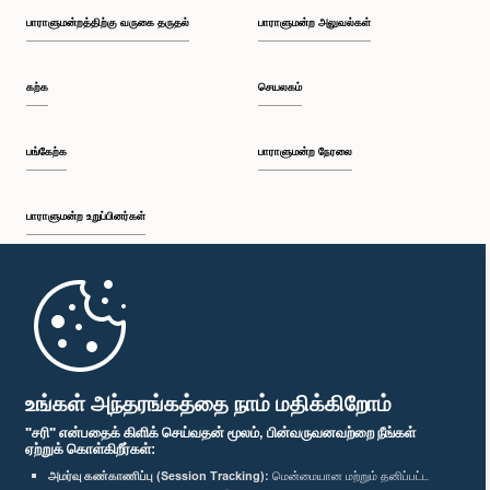
பாராளுமன்றத்திற்கு வருகை தருதல்
பாராளுமன்ற அலுவல்கள்
கற்க
செயலகம்
பங்கேற்க
பாராளுமன்ற நேரலை
பாராளுமன்ற உறுப்பினர்கள்
முதற்பக்கம்
பாராளுமன்ற கையடக்க செயலி
உங்கள் அந்தரங்கத்தை நாம் மதிக்கிறோம்
"சரி" என்பதைக் கிளிக் செய்வதன் மூலம், பின்வருவனவற்றை நீங்கள்
ஏற்றுக் கொள்கிறீர்கள்:
அமர்வு கண்காணிப்பு (Session Tracking):
மென்மையான மற்றும் தனிப்பட்ட