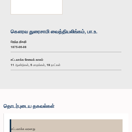
கௌரவ துரைசாமி வைத்தியலிங்கம், பா.உ.
பிறந்த திகதி
1875-06-08
சட்டவாக்க சேவைக் காலம்
11 ஆண்டுகள், 5 மாதங்கள், 19 நாட்கள்
தொடர்புடைய தகவல்கள்
சட்டவாக்க வரலாறு