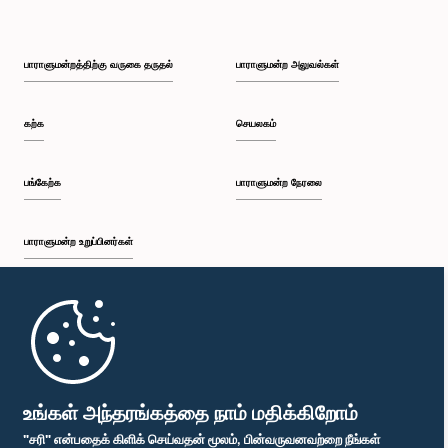
பாராளுமன்றத்திற்கு வருகை தருதல்
பாராளுமன்ற அலுவல்கள்
கற்க
செயலகம்
பங்கேற்க
பாராளுமன்ற நேரலை
பாராளுமன்ற உறுப்பினர்கள்
முதற்பக்கம்
பாராளுமன்ற கையடக்க செயலி
உங்கள் அந்தரங்கத்தை நாம் மதிக்கிறோம்
"சரி" என்பதைக் கிளிக் செய்வதன் மூலம், பின்வருவனவற்றை நீங்கள்