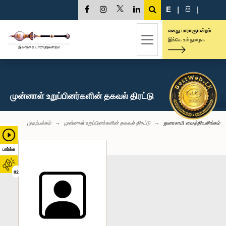
E
|
සි
|
எனது பாராளுமன்றம்
இங்கே உள்நுழைக
முன்னாள் உறுப்பினர்களின் தகவல் திரட்டு
முதற்பக்கம்
முன்னாள் உறுப்பினர்களின் தகவல் திரட்டு
துரைசாமி வைத்தியலிங்கம்
பார்க்க
02