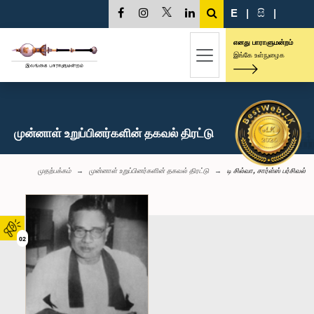
E
|
සි
|
எனது பாராளுமன்றம்
இங்கே உள்நுழைக
முன்னாள் உறுப்பினர்களின் தகவல் திரட்டு
முதற்பக்கம்
முன்னாள் உறுப்பினர்களின் தகவல் திரட்டு
டி சில்வா, சார்ள்ஸ் பர்சிவல்
02