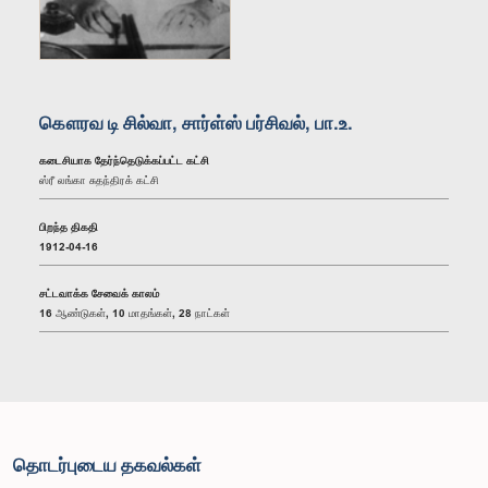
கௌரவ டி சில்வா, சார்ள்ஸ் பர்சிவல், பா.உ.
கடைசியாக தேர்ந்தெடுக்கப்பட்ட கட்சி
ஸ்ரீ லங்கா சுதந்திரக் கட்சி
பிறந்த திகதி
1912-04-16
சட்டவாக்க சேவைக் காலம்
16 ஆண்டுகள், 10 மாதங்கள், 28 நாட்கள்
தொடர்புடைய தகவல்கள்