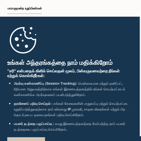
பாராளுமன்ற உறுப்பினர்கள்
முதற்பக்கம்
பாராளுமன்ற கையடக்க செயலி
உங்கள் அந்தரங்கத்தை நாம் மதிக்கிறோம்
"சரி" என்பதைக் கிளிக் செய்வதன் மூலம், பின்வருவனவற்றை நீங்கள்
ஏற்றுக் கொள்கிறீர்கள்:
அமர்வு கண்காணிப்பு (Session Tracking):
மென்மையான மற்றும் தனிப்பட்ட
ரீதியான அனுபவத்திற்காக எங்கள் இணையத்தளத்தில் உங்கள் செயற்பாட்டைக்
எம்மை பின்தொடர்க :
கண்காணிக்க அமர்வுகளைப் பயன்படுத்துகிறோம்.
தரவினைப் பதிவு செய்தல் :
எங்கள் சேவைகளின் பாதுகாப்பு மற்றும் செயற்பாட்டை
விருதுகள்
உறுதிப்படுத்துவதற்காக நாம் உங்களது IP முகவரி, சாதன விவரங்கள் மற்றும் பிற
தொடர்புடைய தரவை நாங்கள் பதிவு செய்கிறோம்.
பயனர் நடத்தை பகுப்பாய்வு :
எமது இணையத்தளத்தை மேம்படுத்த நாம் பயனர்
தனியுரிமைக் கொள்கை
நடத்தையை பகுப்பாய்வு செய்கிறோம்.
பதிப்புரிமை © இலங்கை பாராளுமன்றம்.