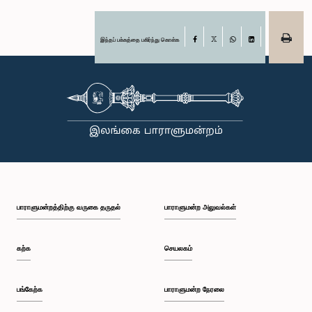
இந்தப் பக்கத்தை பகிர்ந்து கொள்க
Facebook
X
WhatsApp
LinkedIn
பாராளுமன்றத்திற்கு வருகை தருதல்
பாராளுமன்ற அலுவல்கள்
கற்க
செயலகம்
பங்கேற்க
பாராளுமன்ற நேரலை