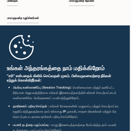
பங்கேற்க
பாராளுமன்ற நேரலை
பாராளுமன்ற உறுப்பினர்கள்
முதற்பக்கம்
பாராளுமன்ற கையடக்க செயலி
உங்கள் அந்தரங்கத்தை நாம் மதிக்கிறோம்
"சரி" என்பதைக் கிளிக் செய்வதன் மூலம், பின்வருவனவற்றை நீங்கள்
ஏற்றுக் கொள்கிறீர்கள்:
அமர்வு கண்காணிப்பு (Session Tracking):
மென்மையான மற்றும் தனிப்பட்ட
ரீதியான அனுபவத்திற்காக எங்கள் இணையத்தளத்தில் உங்கள் செயற்பாட்டைக்
எம்மை பின்தொடர்க :
கண்காணிக்க அமர்வுகளைப் பயன்படுத்துகிறோம்.
தரவினைப் பதிவு செய்தல் :
எங்கள் சேவைகளின் பாதுகாப்பு மற்றும் செயற்பாட்டை
விருதுகள்
உறுதிப்படுத்துவதற்காக நாம் உங்களது IP முகவரி, சாதன விவரங்கள் மற்றும் பிற
தொடர்புடைய தரவை நாங்கள் பதிவு செய்கிறோம்.
பயனர் நடத்தை பகுப்பாய்வு :
எமது இணையத்தளத்தை மேம்படுத்த நாம் பயனர்
தனியுரிமைக் கொள்கை
நடத்தையை பகுப்பாய்வு செய்கிறோம்.