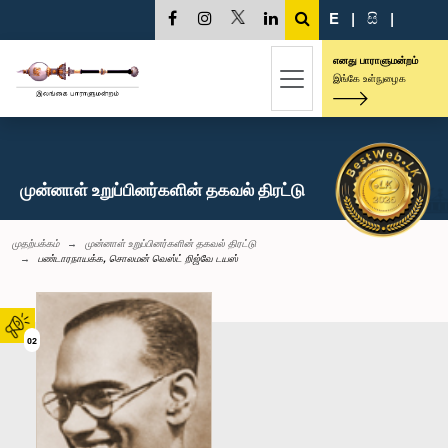
E
|
සි
|
எனது பாராளுமன்றம்
இங்கே உள்நுழைக
முன்னாள் உறுப்பினர்களின் தகவல் திரட்டு
முதற்பக்கம்
முன்னாள் உறுப்பினர்களின் தகவல் திரட்டு
பண்டாரநாயக்க, சொலமன் வெஸ்ட் றிஜ்வே டயஸ்
02