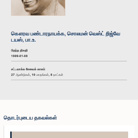
கௌரவ பண்டாரநாயக்க, சொலமன் வெஸ்ட் றிஜ்வே
டயஸ், பா.உ.
பிறந்த திகதி
1899-01-08
சட்டவாக்க சேவைக் காலம்
27 ஆண்டுகள், 10 மாதங்கள், 8 நாட்கள்
தொடர்புடைய தகவல்கள்