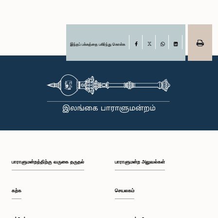
இந்தப் பக்கத்தை பகிர்ந்து கொள்க
Facebook
X
WhatsApp
LinkedIn
பாராளுமன்றத்திற்கு வருகை தருதல்
பாராளுமன்ற அலுவல்கள்
கற்க
செயலகம்