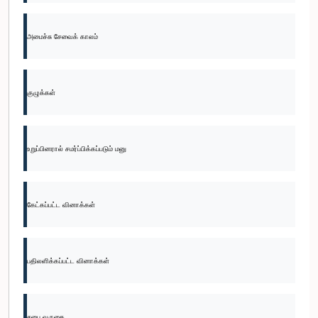
அமைச்சு சேவைக் காலம்
குழுக்கள்
உறுப்பினரால் சமர்ப்பிக்கப்படும் மனு
கேட்கப்பட்ட வினாக்கள்
பதிலளிக்கப்பட்ட வினாக்கள்
சபை வருகை