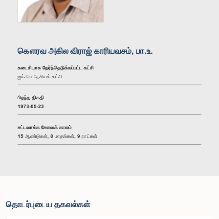
கௌரவ அகில விராஜ் காரியவசம், பா.உ.
கடைசியாக தேர்ந்தெடுக்கப்பட்ட கட்சி
ஐக்கிய தேசியக் கட்சி
பிறந்த திகதி
1973-05-23
சட்டவாக்க சேவைக் காலம்
15 ஆண்டுகள், 8 மாதங்கள், 9 நாட்கள்
தொடர்புடைய தகவல்கள்