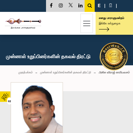
E
|
සි
|
எனது பாராளுமன்றம்
இங்கே உள்நுழைக
முன்னாள் உறுப்பினர்களின் தகவல் திரட்டு
முதற்பக்கம்
முன்னாள் உறுப்பினர்களின் தகவல் திரட்டு
அகில விராஜ் காரியவசம்
02