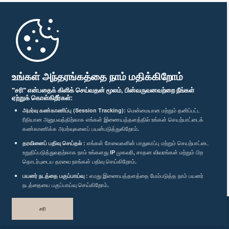
முதற்பக்கம்
பாராளுமன்ற கையடக்க செயலி
உங்கள் அந்தரங்கத்தை நாம் மதிக்கிறோம்
"சரி" என்பதைக் கிளிக் செய்வதன் மூலம், பின்வருவனவற்றை நீங்கள்
ஏற்றுக் கொள்கிறீர்கள்:
அமர்வு கண்காணிப்பு (Session Tracking):
மென்மையான மற்றும் தனிப்பட்ட
ரீதியான அனுபவத்திற்காக எங்கள் இணையத்தளத்தில் உங்கள் செயற்பாட்டைக்
எம்மை பின்தொடர்க :
கண்காணிக்க அமர்வுகளைப் பயன்படுத்துகிறோம்.
தரவினைப் பதிவு செய்தல் :
எங்கள் சேவைகளின் பாதுகாப்பு மற்றும் செயற்பாட்டை
விருதுகள்
உறுதிப்படுத்துவதற்காக நாம் உங்களது IP முகவரி, சாதன விவரங்கள் மற்றும் பிற
தொடர்புடைய தரவை நாங்கள் பதிவு செய்கிறோம்.
பயனர் நடத்தை பகுப்பாய்வு :
எமது இணையத்தளத்தை மேம்படுத்த நாம் பயனர்
தனியுரிமைக் கொள்கை
நடத்தையை பகுப்பாய்வு செய்கிறோம்.
பதிப்புரிமை © இலங்கை பாராளுமன்றம்.
சரி
முழுப்பதிப்புரிமையுடையது.
வடிவமைத்து உருவாக்கியது
TekGeeks