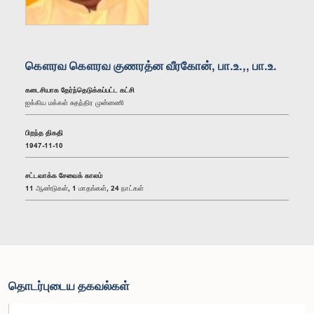
கௌரவ கௌரவ குணரத்ன வீரகோன், பா.உ.,, பா.உ.
கடைசியாக தேர்ந்தெடுக்கப்பட்ட கட்சி
ஐக்கிய மக்கள் சுதந்திர முன்னணி
பிறந்த திகதி
1947-11-10
சட்டவாக்க சேவைக் காலம்
11 ஆண்டுகள், 1 மாதங்கள், 24 நாட்கள்
தொடர்புடைய தகவல்கள்