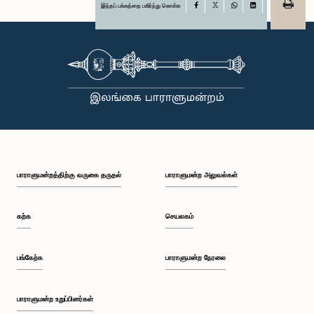
இந்தப் பக்கத்தை பகிர்ந்து கொள்க
Facebook
X
WhatsApp
LinkedIn
பாராளுமன்றத்திற்கு வருகை தருதல்
பாராளுமன்ற அலுவல்கள்
கற்க
செயலகம்
பங்கேற்க
பாராளுமன்ற நேரலை
பாராளுமன்ற உறுப்பினர்கள்