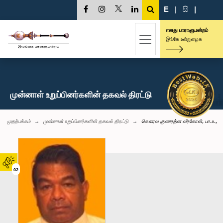
E
|
සි
|
எனது பாராளுமன்றம்
இங்கே உள்நுழைக
முன்னாள் உறுப்பினர்களின் தகவல் திரட்டு
முதற்பக்கம்
முன்னாள் உறுப்பினர்களின் தகவல் திரட்டு
கௌரவ குணரத்ன வீரகோன், பா.உ.,
02