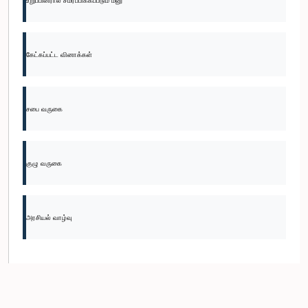
உறுப்பினரால் சமர்ப்பிக்கப்படும் மனு
கேட்கப்பட்ட வினாக்கள்
சபை வருகை
குழு வருகை
அரசியல் வாழ்வு