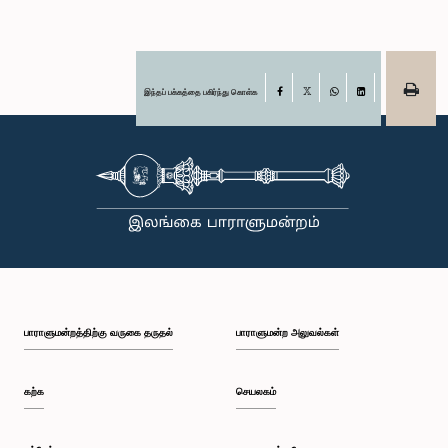
இந்தப் பக்கத்தை பகிர்ந்து கொள்க
Facebook
X
WhatsApp
LinkedIn
பாராளுமன்றத்திற்கு வருகை தருதல்
பாராளுமன்ற அலுவல்கள்
கற்க
செயலகம்