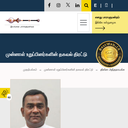
E
|
සි
|
எனது பாராளுமன்றம்
இங்கே உள்நுழைக
முன்னாள் உறுப்பினர்களின் தகவல் திரட்டு
முதற்பக்கம்
முன்னாள் உறுப்பினர்களின் தகவல் திரட்டு
திஸ்ஸ அத்தநாயக்க
02