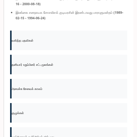
16 - 2000-08-18)
இலங்கை சனநாயக சோசலிசக் குடியரசின் இரண்டாவது பாராளுமன்றம் (1989-
02-15 - 1994-06-24)
வகித்த பதவிகள்
தனியார் உறுப்பினர் சட்டமூலங்கள்
அமைச்சு சேவைக் காலம்
குழுக்கள்