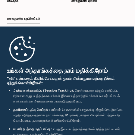
பங்கேற்க
பாராளுமன்ற நேரலை
பாராளுமன்ற உறுப்பினர்கள்
முதற்பக்கம்
பாராளுமன்ற கையடக்க செயலி
உங்கள் அந்தரங்கத்தை நாம் மதிக்கிறோம்
"சரி" என்பதைக் கிளிக் செய்வதன் மூலம், பின்வருவனவற்றை நீங்கள்
ஏற்றுக் கொள்கிறீர்கள்:
அமர்வு கண்காணிப்பு (Session Tracking):
மென்மையான மற்றும் தனிப்பட்ட
ரீதியான அனுபவத்திற்காக எங்கள் இணையத்தளத்தில் உங்கள் செயற்பாட்டைக்
எம்மை பின்தொடர்க :
கண்காணிக்க அமர்வுகளைப் பயன்படுத்துகிறோம்.
தரவினைப் பதிவு செய்தல் :
எங்கள் சேவைகளின் பாதுகாப்பு மற்றும் செயற்பாட்டை
விருதுகள்
உறுதிப்படுத்துவதற்காக நாம் உங்களது IP முகவரி, சாதன விவரங்கள் மற்றும் பிற
தொடர்புடைய தரவை நாங்கள் பதிவு செய்கிறோம்.
பயனர் நடத்தை பகுப்பாய்வு :
எமது இணையத்தளத்தை மேம்படுத்த நாம் பயனர்
தனியுரிமைக் கொள்கை
நடத்தையை பகுப்பாய்வு செய்கிறோம்.