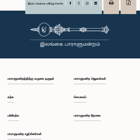
இந்தப் பக்கத்தை பகிர்ந்து கொள்க
Facebook
X
WhatsApp
LinkedIn
பாராளுமன்றத்திற்கு வருகை தருதல்
பாராளுமன்ற அலுவல்கள்
கற்க
செயலகம்
பங்கேற்க
பாராளுமன்ற நேரலை
பாராளுமன்ற உறுப்பினர்கள்