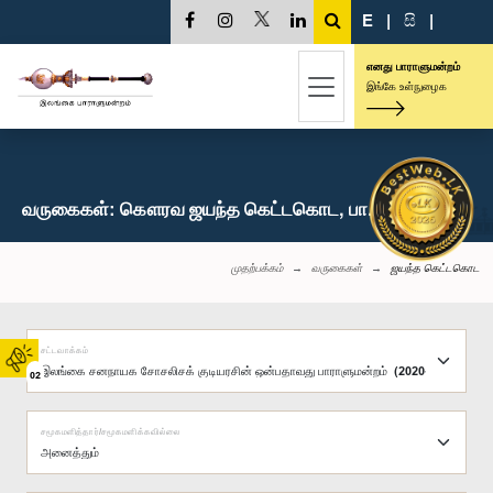
E
|
සි
|
எனது பாராளுமன்றம்
இங்கே உள்நுழைக
வருகைகள்: கௌரவ ஜயந்த கெட்டகொட, பா.உ.
முதற்பக்கம்
வருகைகள்
ஜயந்த கெட்டகொட
சட்டவாக்கம்
02
சமூகமளித்தார்/சமூகமளிக்கவில்லை