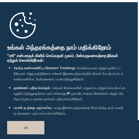
முதற்பக்கம்
பாராளுமன்ற கையடக்க செயலி
உங்கள் அந்தரங்கத்தை நாம் மதிக்கிறோம்
"சரி" என்பதைக் கிளிக் செய்வதன் மூலம், பின்வருவனவற்றை நீங்கள்
ஏற்றுக் கொள்கிறீர்கள்:
அமர்வு கண்காணிப்பு (Session Tracking):
மென்மையான மற்றும் தனிப்பட்ட
ரீதியான அனுபவத்திற்காக எங்கள் இணையத்தளத்தில் உங்கள் செயற்பாட்டைக்
எம்மை பின்தொடர்க :
கண்காணிக்க அமர்வுகளைப் பயன்படுத்துகிறோம்.
தரவினைப் பதிவு செய்தல் :
எங்கள் சேவைகளின் பாதுகாப்பு மற்றும் செயற்பாட்டை
விருதுகள்
உறுதிப்படுத்துவதற்காக நாம் உங்களது IP முகவரி, சாதன விவரங்கள் மற்றும் பிற
தொடர்புடைய தரவை நாங்கள் பதிவு செய்கிறோம்.
பயனர் நடத்தை பகுப்பாய்வு :
எமது இணையத்தளத்தை மேம்படுத்த நாம் பயனர்
தனியுரிமைக் கொள்கை
நடத்தையை பகுப்பாய்வு செய்கிறோம்.
பதிப்புரிமை © இலங்கை பாராளுமன்றம்.
சரி
முழுப்பதிப்புரிமையுடையது.
வடிவமைத்து உருவாக்கியது
TekGeeks