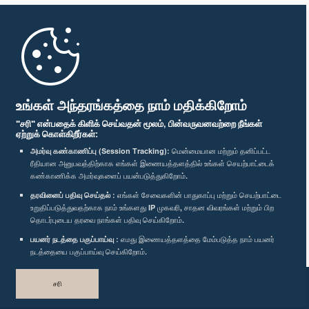
முதற்பக்கம்
பாராளுமன்ற கையடக்க செயலி
உங்கள் அந்தரங்கத்தை நாம் மதிக்கிறோம்
"சரி" என்பதைக் கிளிக் செய்வதன் மூலம், பின்வருவனவற்றை நீங்கள்
ஏற்றுக் கொள்கிறீர்கள்:
அமர்வு கண்காணிப்பு (Session Tracking):
மென்மையான மற்றும் தனிப்பட்ட
ரீதியான அனுபவத்திற்காக எங்கள் இணையத்தளத்தில் உங்கள் செயற்பாட்டைக்
எம்மை பின்தொடர்க :
கண்காணிக்க அமர்வுகளைப் பயன்படுத்துகிறோம்.
தரவினைப் பதிவு செய்தல் :
எங்கள் சேவைகளின் பாதுகாப்பு மற்றும் செயற்பாட்டை
விருதுகள்
உறுதிப்படுத்துவதற்காக நாம் உங்களது IP முகவரி, சாதன விவரங்கள் மற்றும் பிற
தொடர்புடைய தரவை நாங்கள் பதிவு செய்கிறோம்.
பயனர் நடத்தை பகுப்பாய்வு :
எமது இணையத்தளத்தை மேம்படுத்த நாம் பயனர்
தனியுரிமைக் கொள்கை
நடத்தையை பகுப்பாய்வு செய்கிறோம்.
பதிப்புரிமை © இலங்கை பாராளுமன்றம்.
சரி
முழுப்பதிப்புரிமையுடையது.
வடிவமைத்து உருவாக்கியது
TekGeeks