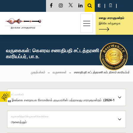
E
|
සි
|
எனது பாராளுமன்றம்
இங்கே உள்நுழைக
வருகைகள்: கௌரவ சனாதிபதி சட்டத்தரணி எம். நிசாம்
காரியப்பர், பா.உ.
முதற்பக்கம்
வருகைகள்
சனாதிபதி சட்டத்தரணி எம். நிசாம் காரியப்பர்
சட்டவாக்கம்
02
சமூகமளித்தார்/சமூகமளிக்கவில்லை