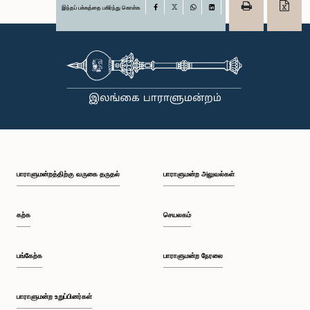
இந்தப் பக்கத்தை பகிர்ந்து கொள்க
Facebook
X
WhatsApp
LinkedIn
பாராளுமன்றத்திற்கு வருகை தருதல்
பாராளுமன்ற அலுவல்கள்
கற்க
செயலகம்
பங்கேற்க
பாராளுமன்ற நேரலை
பாராளுமன்ற உறுப்பினர்கள்