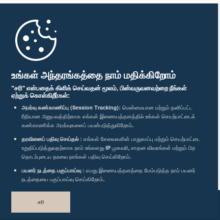
முதற்பக்கம்
பாராளுமன்ற கையடக்க செயலி
உங்கள் அந்தரங்கத்தை நாம் மதிக்கிறோம்
"சரி" என்பதைக் கிளிக் செய்வதன் மூலம், பின்வருவனவற்றை நீங்கள்
ஏற்றுக் கொள்கிறீர்கள்:
அமர்வு கண்காணிப்பு (Session Tracking):
மென்மையான மற்றும் தனிப்பட்ட
ரீதியான அனுபவத்திற்காக எங்கள் இணையத்தளத்தில் உங்கள் செயற்பாட்டைக்
எம்மை பின்தொடர்க :
கண்காணிக்க அமர்வுகளைப் பயன்படுத்துகிறோம்.
தரவினைப் பதிவு செய்தல் :
எங்கள் சேவைகளின் பாதுகாப்பு மற்றும் செயற்பாட்டை
விருதுகள்
உறுதிப்படுத்துவதற்காக நாம் உங்களது IP முகவரி, சாதன விவரங்கள் மற்றும் பிற
தொடர்புடைய தரவை நாங்கள் பதிவு செய்கிறோம்.
பயனர் நடத்தை பகுப்பாய்வு :
எமது இணையத்தளத்தை மேம்படுத்த நாம் பயனர்
தனியுரிமைக் கொள்கை
நடத்தையை பகுப்பாய்வு செய்கிறோம்.
பதிப்புரிமை © இலங்கை பாராளுமன்றம்.
சரி
முழுப்பதிப்புரிமையுடையது.
வடிவமைத்து உருவாக்கியது
TekGeeks