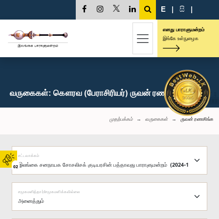
E
|
සි
|
எனது பாராளுமன்றம்
இங்கே உள்நுழைக
வருகைகள்: கௌரவ (பேராசிரியர்) ருவன் ரணசிங்க, பா.உ.
முதற்பக்கம்
வருகைகள்
ருவன் ரணசிங்க
சட்டவாக்கம்
02
சமூகமளித்தார்/சமூகமளிக்கவில்லை