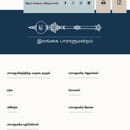
இந்தப் பக்கத்தை பகிர்ந்து கொள்க
Facebook
X
WhatsApp
LinkedIn
பாராளுமன்றத்திற்கு வருகை தருதல்
பாராளுமன்ற அலுவல்கள்
கற்க
செயலகம்
பங்கேற்க
பாராளுமன்ற நேரலை
பாராளுமன்ற உறுப்பினர்கள்