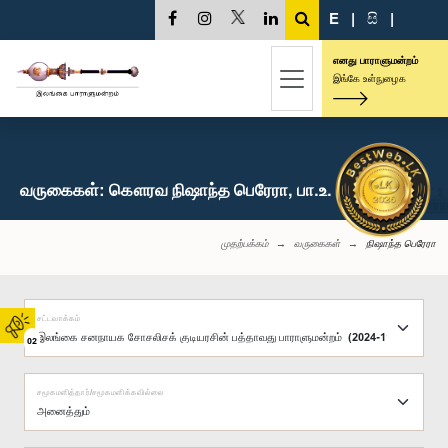
E
|
සි
|
எனது பாராளுமன்றம்
இங்கே உள்நுழைக
வருகைகள்: கௌரவ நிஷாந்த பெரேரா, பா.உ.
முதற்பக்கம்
வருகைகள்
நிஷாந்த பெரேரா
சட்டவாக்கம்
02
சமூகமளித்தார்/சமூகமளிக்கவில்லை