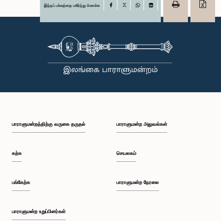
இந்தப் பக்கத்தை பகிர்ந்து கொள்க
Facebook
X
WhatsApp
LinkedIn
பாராளுமன்றத்திற்கு வருகை தருதல்
பாராளுமன்ற அலுவல்கள்
கற்க
செயலகம்
பங்கேற்க
பாராளுமன்ற நேரலை
பாராளுமன்ற உறுப்பினர்கள்