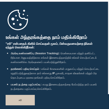
முதற்பக்கம்
பாராளுமன்ற கையடக்க செயலி
உங்கள் அந்தரங்கத்தை நாம் மதிக்கிறோம்
"சரி" என்பதைக் கிளிக் செய்வதன் மூலம், பின்வருவனவற்றை நீங்கள்
ஏற்றுக் கொள்கிறீர்கள்:
அமர்வு கண்காணிப்பு (Session Tracking):
மென்மையான மற்றும் தனிப்பட்ட
ரீதியான அனுபவத்திற்காக எங்கள் இணையத்தளத்தில் உங்கள் செயற்பாட்டைக்
எம்மை பின்தொடர்க :
கண்காணிக்க அமர்வுகளைப் பயன்படுத்துகிறோம்.
தரவினைப் பதிவு செய்தல் :
எங்கள் சேவைகளின் பாதுகாப்பு மற்றும் செயற்பாட்டை
விருதுகள்
உறுதிப்படுத்துவதற்காக நாம் உங்களது IP முகவரி, சாதன விவரங்கள் மற்றும் பிற
தொடர்புடைய தரவை நாங்கள் பதிவு செய்கிறோம்.
பயனர் நடத்தை பகுப்பாய்வு :
எமது இணையத்தளத்தை மேம்படுத்த நாம் பயனர்
தனியுரிமைக் கொள்கை
நடத்தையை பகுப்பாய்வு செய்கிறோம்.
பதிப்புரிமை © இலங்கை பாராளுமன்றம்.
சரி
முழுப்பதிப்புரிமையுடையது.
வடிவமைத்து உருவாக்கியது
TekGeeks