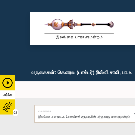
வருகைகள்: கௌரவ (டாக்டர்) ரிஸ்வி சாலி, பா.உ.
பார்க்க
சட்டவாக்கம்
02