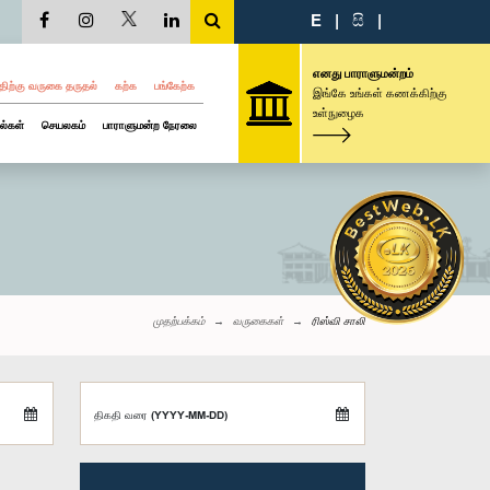
E
|
සි
|
எனது பாராளுமன்றம்
திற்கு வருகை தருதல்
கற்க
பங்கேற்க
இங்கே உங்கள் கணக்கிற்கு
உள்நுழைக
ல்கள்
செயலகம்
பாராளுமன்ற நேரலை
முதற்பக்கம்
வருகைகள்
ரிஸ்வி சாலி
திகதி வரை (YYYY-MM-DD)