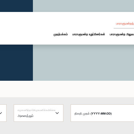
பாராளுமன்றத்
முதற்பக்கம்
பாராளுமன்ற உறுப்பினர்கள்
பாராளுமன்ற அலுவ
சமூகமளித்தார்/சமூகமளிக்கவில்லை
திகதி முதல் (YYYY-MM-DD)