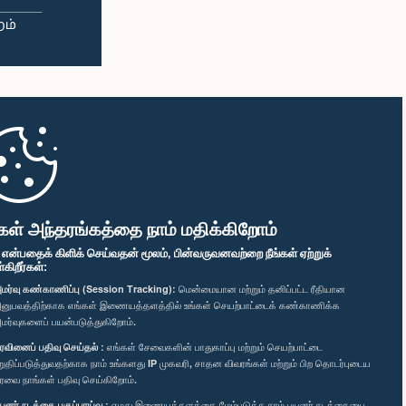
கள் அந்தரங்கத்தை நாம் மதிக்கிறோம்
" என்பதைக் கிளிக் செய்வதன் மூலம், பின்வருவனவற்றை நீங்கள் ஏற்றுக்
ிறீர்கள்:
மர்வு கண்காணிப்பு (Session Tracking):
மென்மையான மற்றும் தனிப்பட்ட ரீதியான
னுபவத்திற்காக எங்கள் இணையத்தளத்தில் உங்கள் செயற்பாட்டைக் கண்காணிக்க
மர்வுகளைப் பயன்படுத்துகிறோம்.
ரவினைப் பதிவு செய்தல் :
எங்கள் சேவைகளின் பாதுகாப்பு மற்றும் செயற்பாட்டை
றுதிப்படுத்துவதற்காக நாம் உங்களது IP முகவரி, சாதன விவரங்கள் மற்றும் பிற தொடர்புடைய
ரவை நாங்கள் பதிவு செய்கிறோம்.
யனர் நடத்தை பகுப்பாய்வு :
எமது இணையத்தளத்தை மேம்படுத்த நாம் பயனர் நடத்தையை