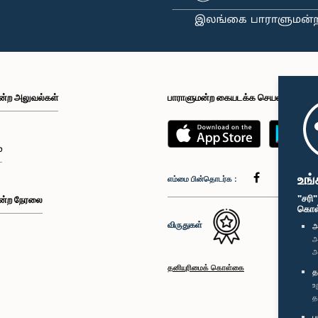
ன்ற அலுவல்கள்
பாராளுமன்ற கையடக்க செயலி
்
உங்
எம்மை பின்தொடர்க :
"சரி
ன்ற நேரலை
கொள்க
விருதுகள்
அ
அ
அ
தனியுரிமைக் கொள்கை
த
உ
த
ப