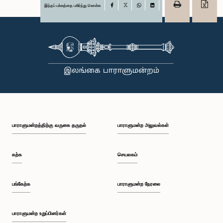
இந்தப் பக்கத்தை பகிர்ந்து கொள்க
Facebook
X
WhatsApp
LinkedIn
பாராளுமன்றத்திற்கு வருகை தருதல்
பாராளுமன்ற அலுவல்கள்
கற்க
செயலகம்
பங்கேற்க
பாராளுமன்ற நேரலை
பாராளுமன்ற உறுப்பினர்கள்