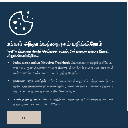
முதற்பக்கம்
பாராளுமன்ற கையடக்க செயலி
உங்கள் அந்தரங்கத்தை நாம் மதிக்கிறோம்
"சரி" என்பதைக் கிளிக் செய்வதன் மூலம், பின்வருவனவற்றை நீங்கள்
ஏற்றுக் கொள்கிறீர்கள்:
அமர்வு கண்காணிப்பு (Session Tracking):
மென்மையான மற்றும் தனிப்பட்ட
ரீதியான அனுபவத்திற்காக எங்கள் இணையத்தளத்தில் உங்கள் செயற்பாட்டைக்
எம்மை பின்தொடர்க :
கண்காணிக்க அமர்வுகளைப் பயன்படுத்துகிறோம்.
தரவினைப் பதிவு செய்தல் :
எங்கள் சேவைகளின் பாதுகாப்பு மற்றும் செயற்பாட்டை
விருதுகள்
உறுதிப்படுத்துவதற்காக நாம் உங்களது IP முகவரி, சாதன விவரங்கள் மற்றும் பிற
தொடர்புடைய தரவை நாங்கள் பதிவு செய்கிறோம்.
பயனர் நடத்தை பகுப்பாய்வு :
எமது இணையத்தளத்தை மேம்படுத்த நாம் பயனர்
தனியுரிமைக் கொள்கை
நடத்தையை பகுப்பாய்வு செய்கிறோம்.
பதிப்புரிமை © இலங்கை பாராளுமன்றம்.
சரி
முழுப்பதிப்புரிமையுடையது.
வடிவமைத்து உருவாக்கியது
TekGeeks