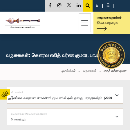
E
|
සි
|
எனது பாராளுமன்றம்
இங்கே உள்நுழைக
வருகைகள்: கௌரவ லலித் வர்ண குமார, பா.உ.
முதற்பக்கம்
வருகைகள்
லலித் வர்ண குமார
சட்டவாக்கம்
02
சமூகமளித்தார்/சமூகமளிக்கவில்லை