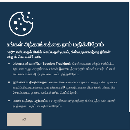
முதற்பக்கம்
பாராளுமன்ற கையடக்க செயலி
உங்கள் அந்தரங்கத்தை நாம் மதிக்கிறோம்
"சரி" என்பதைக் கிளிக் செய்வதன் மூலம், பின்வருவனவற்றை நீங்கள்
ஏற்றுக் கொள்கிறீர்கள்:
அமர்வு கண்காணிப்பு (Session Tracking):
மென்மையான மற்றும் தனிப்பட்ட
ரீதியான அனுபவத்திற்காக எங்கள் இணையத்தளத்தில் உங்கள் செயற்பாட்டைக்
எம்மை பின்தொடர்க :
கண்காணிக்க அமர்வுகளைப் பயன்படுத்துகிறோம்.
தரவினைப் பதிவு செய்தல் :
எங்கள் சேவைகளின் பாதுகாப்பு மற்றும் செயற்பாட்டை
விருதுகள்
உறுதிப்படுத்துவதற்காக நாம் உங்களது IP முகவரி, சாதன விவரங்கள் மற்றும் பிற
தொடர்புடைய தரவை நாங்கள் பதிவு செய்கிறோம்.
பயனர் நடத்தை பகுப்பாய்வு :
எமது இணையத்தளத்தை மேம்படுத்த நாம் பயனர்
தனியுரிமைக் கொள்கை
நடத்தையை பகுப்பாய்வு செய்கிறோம்.
பதிப்புரிமை © இலங்கை பாராளுமன்றம்.
சரி
முழுப்பதிப்புரிமையுடையது.
வடிவமைத்து உருவாக்கியது
TekGeeks