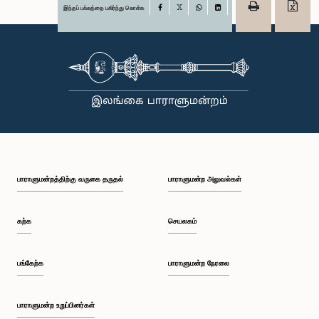
இந்தப் பக்கத்தை பகிர்ந்து கொள்க
Facebook
X
WhatsApp
LinkedIn
பாராளுமன்றத்திற்கு வருகை தருதல்
பாராளுமன்ற அலுவல்கள்
கற்க
செயலகம்
பங்கேற்க
பாராளுமன்ற நேரலை
பாராளுமன்ற உறுப்பினர்கள்