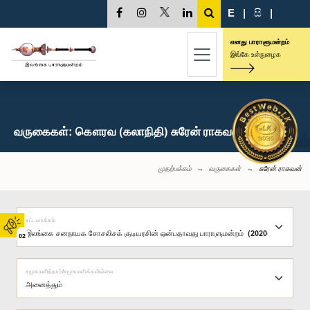
E
|
සි
|
எனது பாராளுமன்றம்
இங்கே உள்நுழைக
வருகைகள்: கௌரவ (கலாநிதி) சுரேன் ராகவன், பா.உ.
முதற்பக்கம்
வருகைகள்
சுரேன் ராகவன்
சட்டவாக்கம்
02
சமூகமளித்தார்/சமூகமளிக்கவில்லை