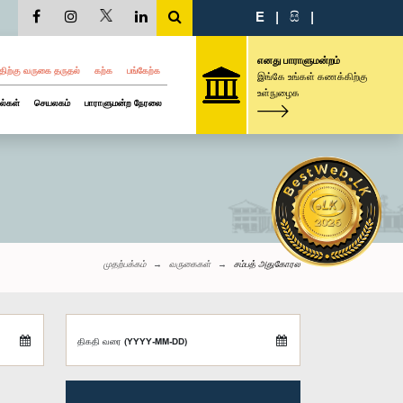
E
|
සි
|
எனது பாராளுமன்றம்
திற்கு வருகை தருதல்
கற்க
பங்கேற்க
இங்கே உங்கள் கணக்கிற்கு
உள்நுழைக
ல்கள்
செயலகம்
பாராளுமன்ற நேரலை
முதற்பக்கம்
வருகைகள்
சம்பத் அதுகோரல
திகதி வரை (YYYY-MM-DD)