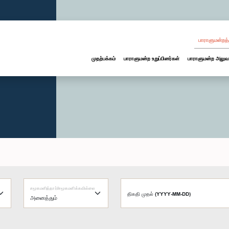
பாராளுமன்றத்
முதற்பக்கம்
பாராளுமன்ற உறுப்பினர்கள்
பாராளுமன்ற அலுவ
சமூகமளித்தார்/சமூகமளிக்கவில்லை
திகதி முதல் (YYYY-MM-DD)