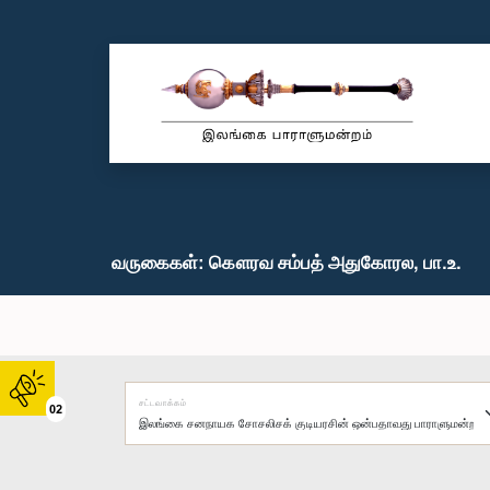
வருகைகள்: கௌரவ சம்பத் அதுகோரல, பா.உ.
சட்டவாக்கம்
02