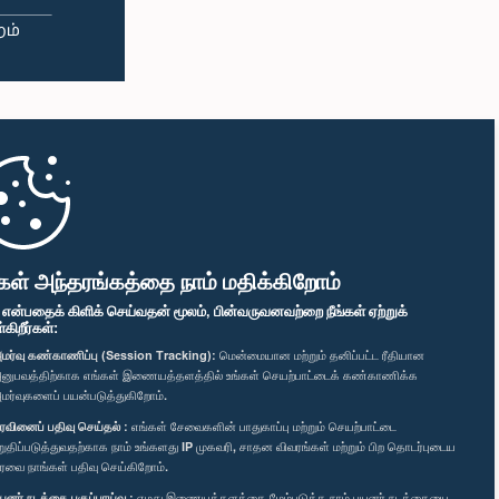
கள் அந்தரங்கத்தை நாம் மதிக்கிறோம்
" என்பதைக் கிளிக் செய்வதன் மூலம், பின்வருவனவற்றை நீங்கள் ஏற்றுக்
ிறீர்கள்:
மர்வு கண்காணிப்பு (Session Tracking):
மென்மையான மற்றும் தனிப்பட்ட ரீதியான
னுபவத்திற்காக எங்கள் இணையத்தளத்தில் உங்கள் செயற்பாட்டைக் கண்காணிக்க
மர்வுகளைப் பயன்படுத்துகிறோம்.
ரவினைப் பதிவு செய்தல் :
எங்கள் சேவைகளின் பாதுகாப்பு மற்றும் செயற்பாட்டை
றுதிப்படுத்துவதற்காக நாம் உங்களது IP முகவரி, சாதன விவரங்கள் மற்றும் பிற தொடர்புடைய
ரவை நாங்கள் பதிவு செய்கிறோம்.
யனர் நடத்தை பகுப்பாய்வு :
எமது இணையத்தளத்தை மேம்படுத்த நாம் பயனர் நடத்தையை