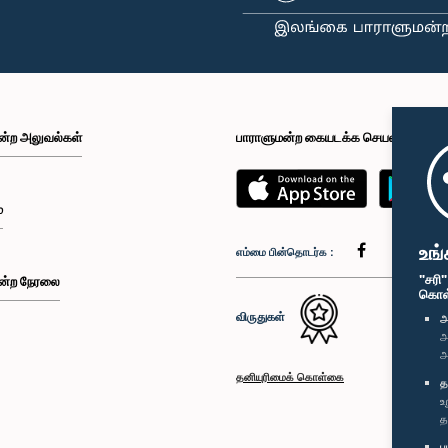
ன்ற அலுவல்கள்
பாராளுமன்ற கையடக்க செயலி
்
உங்
எம்மை பின்தொடர்க :
"சரி
ன்ற நேரலை
கொள்க
விருதுகள்
அ
அ
அ
தனியுரிமைக் கொள்கை
த
உ
த
ப