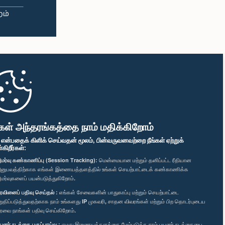
கள் அந்தரங்கத்தை நாம் மதிக்கிறோம்
" என்பதைக் கிளிக் செய்வதன் மூலம், பின்வருவனவற்றை நீங்கள் ஏற்றுக்
ிறீர்கள்:
மர்வு கண்காணிப்பு (Session Tracking):
மென்மையான மற்றும் தனிப்பட்ட ரீதியான
னுபவத்திற்காக எங்கள் இணையத்தளத்தில் உங்கள் செயற்பாட்டைக் கண்காணிக்க
மர்வுகளைப் பயன்படுத்துகிறோம்.
ரவினைப் பதிவு செய்தல் :
எங்கள் சேவைகளின் பாதுகாப்பு மற்றும் செயற்பாட்டை
றுதிப்படுத்துவதற்காக நாம் உங்களது IP முகவரி, சாதன விவரங்கள் மற்றும் பிற தொடர்புடைய
ரவை நாங்கள் பதிவு செய்கிறோம்.
யனர் நடத்தை பகுப்பாய்வு :
எமது இணையத்தளத்தை மேம்படுத்த நாம் பயனர் நடத்தையை