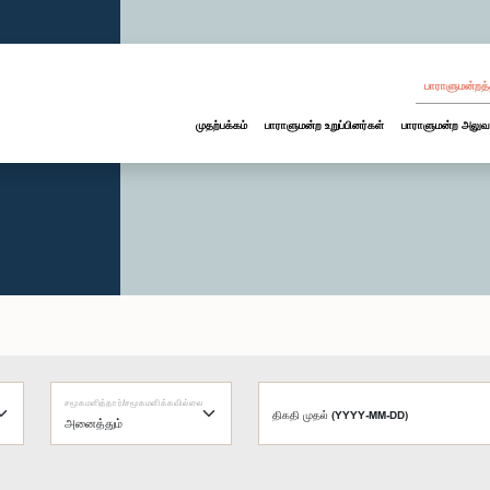
பாராளுமன்றத்
முதற்பக்கம்
பாராளுமன்ற உறுப்பினர்கள்
பாராளுமன்ற அலுவ
சமூகமளித்தார்/சமூகமளிக்கவில்லை
திகதி முதல் (YYYY-MM-DD)