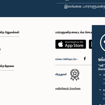
ன்ற அலுவல்கள்
பாராளுமன்ற கையடக்க செயலி
்
உங்
எம்மை பின்தொடர்க :
"சரி
ன்ற நேரலை
கொள்க
விருதுகள்
அ
அ
அ
தனியுரிமைக் கொள்கை
த
உ
த
ப