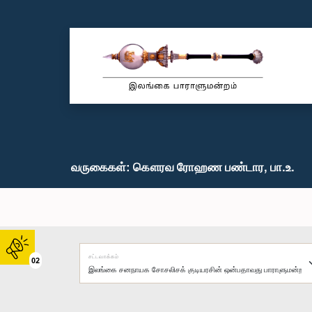
வருகைகள்: கௌரவ ரோஹண பண்டார, பா.உ.
சட்டவாக்கம்
02