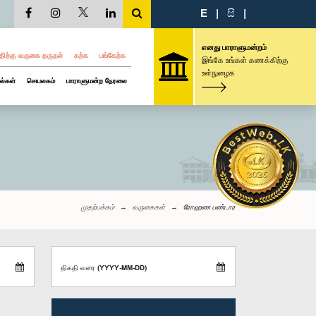
E
|
සි
|
எனது பாராளுமன்றம்
திற்கு வருகை தருதல்
கற்க
பங்கேற்க
இங்கே உங்கள் கணக்கிற்கு
உள்நுழைக
ல்கள்
செயலகம்
பாராளுமன்ற நேரலை
முதற்பக்கம்
வருகைகள்
ரோஹண பண்டார
திகதி வரை (YYYY-MM-DD)