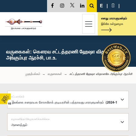
E
|
සි
|
எனது பாராளுமன்றம்
இங்கே உள்நுழைக
வருகைகள்: கௌரவ சட்டத்தரணி ஹேஷா விதானகே
அங்கும்புர ஆரச்சி, பா.உ.
முதற்பக்கம்
வருகைகள்
சட்டத்தரணி ஹேஷா விதானகே அங்கும்புர ஆரச்சி
சட்டவாக்கம்
02
சமூகமளித்தார்/சமூகமளிக்கவில்லை