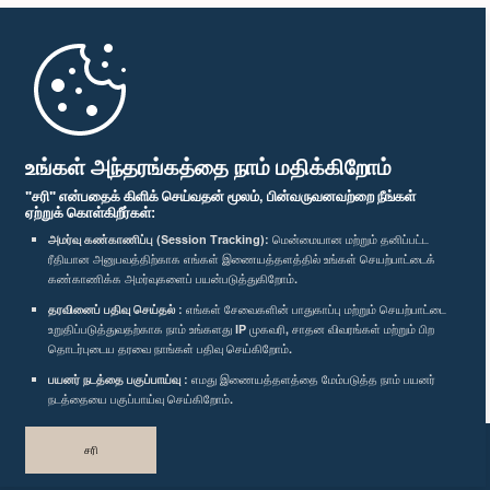
முதற்பக்கம்
பாராளுமன்ற கையடக்க செயலி
உங்கள் அந்தரங்கத்தை நாம் மதிக்கிறோம்
"சரி" என்பதைக் கிளிக் செய்வதன் மூலம், பின்வருவனவற்றை நீங்கள்
ஏற்றுக் கொள்கிறீர்கள்:
அமர்வு கண்காணிப்பு (Session Tracking):
மென்மையான மற்றும் தனிப்பட்ட
ரீதியான அனுபவத்திற்காக எங்கள் இணையத்தளத்தில் உங்கள் செயற்பாட்டைக்
எம்மை பின்தொடர்க :
கண்காணிக்க அமர்வுகளைப் பயன்படுத்துகிறோம்.
தரவினைப் பதிவு செய்தல் :
எங்கள் சேவைகளின் பாதுகாப்பு மற்றும் செயற்பாட்டை
விருதுகள்
உறுதிப்படுத்துவதற்காக நாம் உங்களது IP முகவரி, சாதன விவரங்கள் மற்றும் பிற
தொடர்புடைய தரவை நாங்கள் பதிவு செய்கிறோம்.
பயனர் நடத்தை பகுப்பாய்வு :
எமது இணையத்தளத்தை மேம்படுத்த நாம் பயனர்
தனியுரிமைக் கொள்கை
நடத்தையை பகுப்பாய்வு செய்கிறோம்.
பதிப்புரிமை © இலங்கை பாராளுமன்றம்.
சரி
முழுப்பதிப்புரிமையுடையது.
வடிவமைத்து உருவாக்கியது
TekGeeks