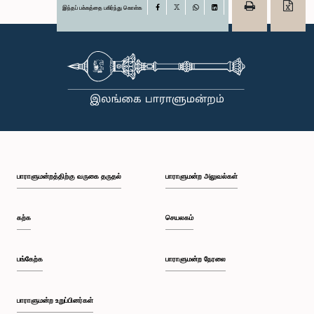
இந்தப் பக்கத்தை பகிர்ந்து கொள்க
Facebook
X
WhatsApp
LinkedIn
பாராளுமன்றத்திற்கு வருகை தருதல்
பாராளுமன்ற அலுவல்கள்
கற்க
செயலகம்
பங்கேற்க
பாராளுமன்ற நேரலை
பாராளுமன்ற உறுப்பினர்கள்