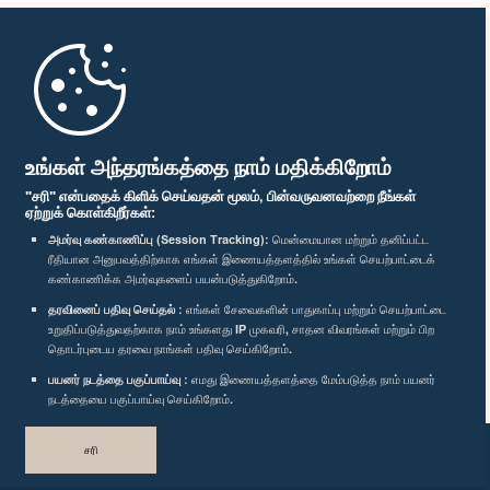
முதற்பக்கம்
பாராளுமன்ற கையடக்க செயலி
உங்கள் அந்தரங்கத்தை நாம் மதிக்கிறோம்
"சரி" என்பதைக் கிளிக் செய்வதன் மூலம், பின்வருவனவற்றை நீங்கள்
ஏற்றுக் கொள்கிறீர்கள்:
அமர்வு கண்காணிப்பு (Session Tracking):
மென்மையான மற்றும் தனிப்பட்ட
ரீதியான அனுபவத்திற்காக எங்கள் இணையத்தளத்தில் உங்கள் செயற்பாட்டைக்
எம்மை பின்தொடர்க :
கண்காணிக்க அமர்வுகளைப் பயன்படுத்துகிறோம்.
தரவினைப் பதிவு செய்தல் :
எங்கள் சேவைகளின் பாதுகாப்பு மற்றும் செயற்பாட்டை
விருதுகள்
உறுதிப்படுத்துவதற்காக நாம் உங்களது IP முகவரி, சாதன விவரங்கள் மற்றும் பிற
தொடர்புடைய தரவை நாங்கள் பதிவு செய்கிறோம்.
பயனர் நடத்தை பகுப்பாய்வு :
எமது இணையத்தளத்தை மேம்படுத்த நாம் பயனர்
தனியுரிமைக் கொள்கை
நடத்தையை பகுப்பாய்வு செய்கிறோம்.
பதிப்புரிமை © இலங்கை பாராளுமன்றம்.
சரி
முழுப்பதிப்புரிமையுடையது.
வடிவமைத்து உருவாக்கியது
TekGeeks