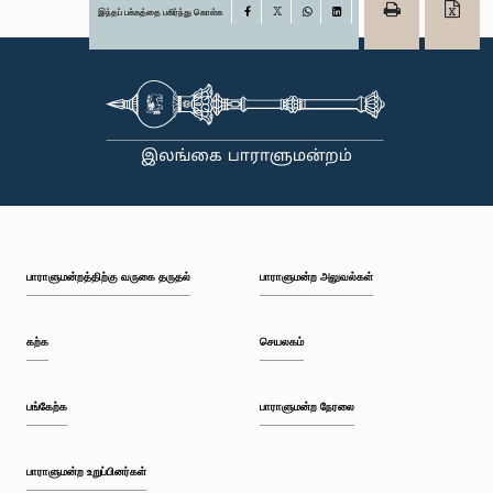
இந்தப் பக்கத்தை பகிர்ந்து கொள்க
Facebook
X
WhatsApp
LinkedIn
பாராளுமன்றத்திற்கு வருகை தருதல்
பாராளுமன்ற அலுவல்கள்
கற்க
செயலகம்
பங்கேற்க
பாராளுமன்ற நேரலை
பாராளுமன்ற உறுப்பினர்கள்