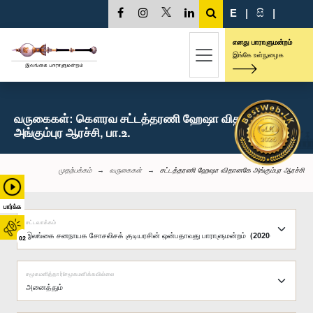
E
|
සි
|
எனது பாராளுமன்றம்
இங்கே உள்நுழைக
வருகைகள்: கௌரவ சட்டத்தரணி ஹேஷா விதானகே
அங்கும்புர ஆரச்சி, பா.உ.
முதற்பக்கம்
வருகைகள்
சட்டத்தரணி ஹேஷா விதானகே அங்கும்புர ஆரச்சி
பார்க்க
சட்டவாக்கம்
02
சமூகமளித்தார்/சமூகமளிக்கவில்லை