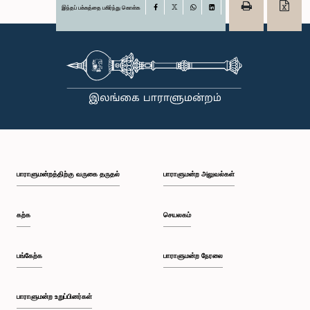
இந்தப் பக்கத்தை பகிர்ந்து கொள்க
Facebook
X
WhatsApp
LinkedIn
பாராளுமன்றத்திற்கு வருகை தருதல்
பாராளுமன்ற அலுவல்கள்
கற்க
செயலகம்
பங்கேற்க
பாராளுமன்ற நேரலை
பாராளுமன்ற உறுப்பினர்கள்