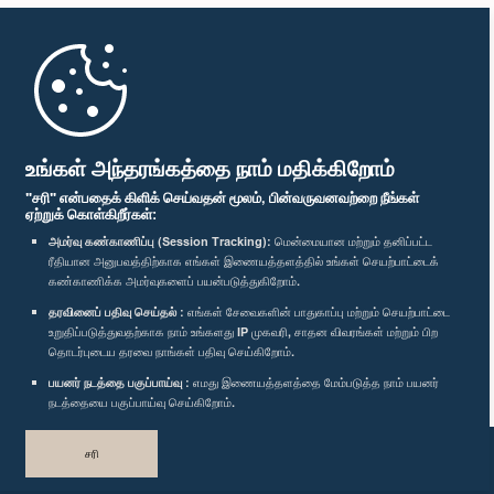
முதற்பக்கம்
பாராளுமன்ற கையடக்க செயலி
உங்கள் அந்தரங்கத்தை நாம் மதிக்கிறோம்
"சரி" என்பதைக் கிளிக் செய்வதன் மூலம், பின்வருவனவற்றை நீங்கள்
ஏற்றுக் கொள்கிறீர்கள்:
அமர்வு கண்காணிப்பு (Session Tracking):
மென்மையான மற்றும் தனிப்பட்ட
ரீதியான அனுபவத்திற்காக எங்கள் இணையத்தளத்தில் உங்கள் செயற்பாட்டைக்
எம்மை பின்தொடர்க :
கண்காணிக்க அமர்வுகளைப் பயன்படுத்துகிறோம்.
தரவினைப் பதிவு செய்தல் :
எங்கள் சேவைகளின் பாதுகாப்பு மற்றும் செயற்பாட்டை
விருதுகள்
உறுதிப்படுத்துவதற்காக நாம் உங்களது IP முகவரி, சாதன விவரங்கள் மற்றும் பிற
தொடர்புடைய தரவை நாங்கள் பதிவு செய்கிறோம்.
பயனர் நடத்தை பகுப்பாய்வு :
எமது இணையத்தளத்தை மேம்படுத்த நாம் பயனர்
தனியுரிமைக் கொள்கை
நடத்தையை பகுப்பாய்வு செய்கிறோம்.
பதிப்புரிமை © இலங்கை பாராளுமன்றம்.
சரி
முழுப்பதிப்புரிமையுடையது.
வடிவமைத்து உருவாக்கியது
TekGeeks