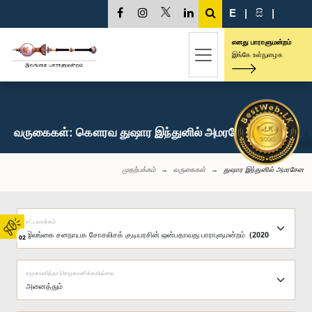
E
|
සි
|
எனது பாராளுமன்றம்
இங்கே உள்நுழைக
வருகைகள்: கௌரவ துஷார இந்துனில் அமரசேன, பா.உ.
முதற்பக்கம்
வருகைகள்
துஷார இந்துனில் அமரசேன
சட்டவாக்கம்
02
சமூகமளித்தார்/சமூகமளிக்கவில்லை