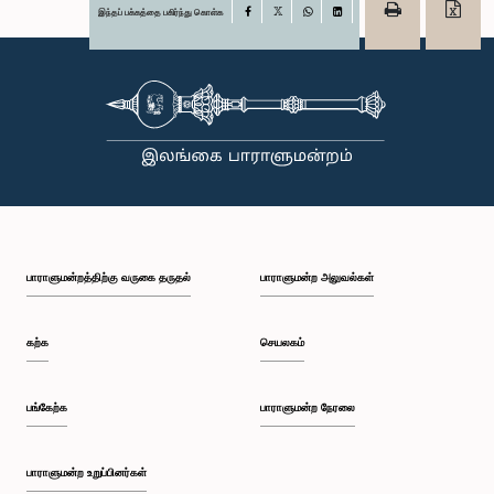
இந்தப் பக்கத்தை பகிர்ந்து கொள்க
Facebook
X
WhatsApp
LinkedIn
பாராளுமன்றத்திற்கு வருகை தருதல்
பாராளுமன்ற அலுவல்கள்
கற்க
செயலகம்
பங்கேற்க
பாராளுமன்ற நேரலை
பாராளுமன்ற உறுப்பினர்கள்