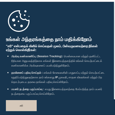
முதற்பக்கம்
பாராளுமன்ற கையடக்க செயலி
உங்கள் அந்தரங்கத்தை நாம் மதிக்கிறோம்
"சரி" என்பதைக் கிளிக் செய்வதன் மூலம், பின்வருவனவற்றை நீங்கள்
ஏற்றுக் கொள்கிறீர்கள்:
அமர்வு கண்காணிப்பு (Session Tracking):
மென்மையான மற்றும் தனிப்பட்ட
ரீதியான அனுபவத்திற்காக எங்கள் இணையத்தளத்தில் உங்கள் செயற்பாட்டைக்
எம்மை பின்தொடர்க :
கண்காணிக்க அமர்வுகளைப் பயன்படுத்துகிறோம்.
தரவினைப் பதிவு செய்தல் :
எங்கள் சேவைகளின் பாதுகாப்பு மற்றும் செயற்பாட்டை
விருதுகள்
உறுதிப்படுத்துவதற்காக நாம் உங்களது IP முகவரி, சாதன விவரங்கள் மற்றும் பிற
தொடர்புடைய தரவை நாங்கள் பதிவு செய்கிறோம்.
பயனர் நடத்தை பகுப்பாய்வு :
எமது இணையத்தளத்தை மேம்படுத்த நாம் பயனர்
தனியுரிமைக் கொள்கை
நடத்தையை பகுப்பாய்வு செய்கிறோம்.
பதிப்புரிமை © இலங்கை பாராளுமன்றம்.
சரி
முழுப்பதிப்புரிமையுடையது.
வடிவமைத்து உருவாக்கியது
TekGeeks