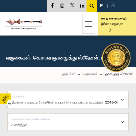
E
|
සි
|
எனது பாராளுமன்றம்
இங்கே உள்நுழைக
வருகைகள்: கௌரவ ஞானமுத்து ஸ்ரீநேசன், பா.உ.
முதற்பக்கம்
வருகைகள்
ஞானமுத்து ஸ்ரீநேசன்
சட்டவாக்கம்
02
சமூகமளித்தார்/சமூகமளிக்கவில்லை