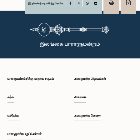
இந்தப் பக்கத்தை பகிர்ந்து கொள்க
Facebook
X
WhatsApp
LinkedIn
பாராளுமன்றத்திற்கு வருகை தருதல்
பாராளுமன்ற அலுவல்கள்
கற்க
செயலகம்
பங்கேற்க
பாராளுமன்ற நேரலை
பாராளுமன்ற உறுப்பினர்கள்