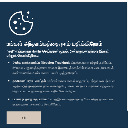
முதற்பக்கம்
பாராளுமன்ற கையடக்க செயலி
உங்கள் அந்தரங்கத்தை நாம் மதிக்கிறோம்
"சரி" என்பதைக் கிளிக் செய்வதன் மூலம், பின்வருவனவற்றை நீங்கள்
ஏற்றுக் கொள்கிறீர்கள்:
அமர்வு கண்காணிப்பு (Session Tracking):
மென்மையான மற்றும் தனிப்பட்ட
ரீதியான அனுபவத்திற்காக எங்கள் இணையத்தளத்தில் உங்கள் செயற்பாட்டைக்
எம்மை பின்தொடர்க :
கண்காணிக்க அமர்வுகளைப் பயன்படுத்துகிறோம்.
தரவினைப் பதிவு செய்தல் :
எங்கள் சேவைகளின் பாதுகாப்பு மற்றும் செயற்பாட்டை
விருதுகள்
உறுதிப்படுத்துவதற்காக நாம் உங்களது IP முகவரி, சாதன விவரங்கள் மற்றும் பிற
தொடர்புடைய தரவை நாங்கள் பதிவு செய்கிறோம்.
பயனர் நடத்தை பகுப்பாய்வு :
எமது இணையத்தளத்தை மேம்படுத்த நாம் பயனர்
தனியுரிமைக் கொள்கை
நடத்தையை பகுப்பாய்வு செய்கிறோம்.
பதிப்புரிமை © இலங்கை பாராளுமன்றம்.
சரி
முழுப்பதிப்புரிமையுடையது.
வடிவமைத்து உருவாக்கியது
TekGeeks