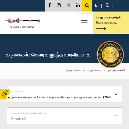
E
|
සි
|
எனது பாராளுமன்றம்
இங்கே உள்நுழைக
வருகைகள்: கௌரவ ஜயந்த சமரவீர, பா.உ.
முதற்பக்கம்
வருகைகள்
ஜயந்த சமரவீர
சட்டவாக்கம்
02
சமூகமளித்தார்/சமூகமளிக்கவில்லை