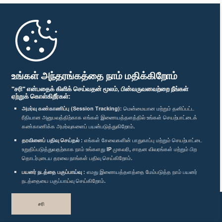
முதற்பக்கம்
பாராளுமன்ற கையடக்க செயலி
உங்கள் அந்தரங்கத்தை நாம் மதிக்கிறோம்
"சரி" என்பதைக் கிளிக் செய்வதன் மூலம், பின்வருவனவற்றை நீங்கள்
ஏற்றுக் கொள்கிறீர்கள்:
அமர்வு கண்காணிப்பு (Session Tracking):
மென்மையான மற்றும் தனிப்பட்ட
ரீதியான அனுபவத்திற்காக எங்கள் இணையத்தளத்தில் உங்கள் செயற்பாட்டைக்
எம்மை பின்தொடர்க :
கண்காணிக்க அமர்வுகளைப் பயன்படுத்துகிறோம்.
தரவினைப் பதிவு செய்தல் :
எங்கள் சேவைகளின் பாதுகாப்பு மற்றும் செயற்பாட்டை
விருதுகள்
உறுதிப்படுத்துவதற்காக நாம் உங்களது IP முகவரி, சாதன விவரங்கள் மற்றும் பிற
தொடர்புடைய தரவை நாங்கள் பதிவு செய்கிறோம்.
பயனர் நடத்தை பகுப்பாய்வு :
எமது இணையத்தளத்தை மேம்படுத்த நாம் பயனர்
தனியுரிமைக் கொள்கை
நடத்தையை பகுப்பாய்வு செய்கிறோம்.
பதிப்புரிமை © இலங்கை பாராளுமன்றம்.
சரி
முழுப்பதிப்புரிமையுடையது.
வடிவமைத்து உருவாக்கியது
TekGeeks