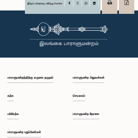
இந்தப் பக்கத்தை பகிர்ந்து கொள்க
Facebook
X
WhatsApp
LinkedIn
பாராளுமன்றத்திற்கு வருகை தருதல்
பாராளுமன்ற அலுவல்கள்
கற்க
செயலகம்
பங்கேற்க
பாராளுமன்ற நேரலை
பாராளுமன்ற உறுப்பினர்கள்