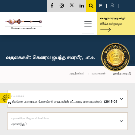
E
|
සි
|
எனது பாராளுமன்றம்
இங்கே உள்நுழைக
வருகைகள்: கௌரவ ஜயந்த சமரவீர, பா.உ.
முதற்பக்கம்
வருகைகள்
ஜயந்த சமரவீர
சட்டவாக்கம்
02
சமூகமளித்தார்/சமூகமளிக்கவில்லை