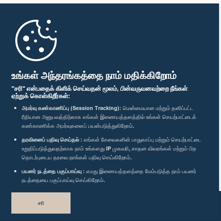
முதற்பக்கம்
பாராளுமன்ற கையடக்க செயலி
உங்கள் அந்தரங்கத்தை நாம் மதிக்கிறோம்
"சரி" என்பதைக் கிளிக் செய்வதன் மூலம், பின்வருவனவற்றை நீங்கள்
ஏற்றுக் கொள்கிறீர்கள்:
அமர்வு கண்காணிப்பு (Session Tracking):
மென்மையான மற்றும் தனிப்பட்ட
ரீதியான அனுபவத்திற்காக எங்கள் இணையத்தளத்தில் உங்கள் செயற்பாட்டைக்
எம்மை பின்தொடர்க :
கண்காணிக்க அமர்வுகளைப் பயன்படுத்துகிறோம்.
தரவினைப் பதிவு செய்தல் :
எங்கள் சேவைகளின் பாதுகாப்பு மற்றும் செயற்பாட்டை
விருதுகள்
உறுதிப்படுத்துவதற்காக நாம் உங்களது IP முகவரி, சாதன விவரங்கள் மற்றும் பிற
தொடர்புடைய தரவை நாங்கள் பதிவு செய்கிறோம்.
பயனர் நடத்தை பகுப்பாய்வு :
எமது இணையத்தளத்தை மேம்படுத்த நாம் பயனர்
தனியுரிமைக் கொள்கை
நடத்தையை பகுப்பாய்வு செய்கிறோம்.
பதிப்புரிமை © இலங்கை பாராளுமன்றம்.
சரி
முழுப்பதிப்புரிமையுடையது.
வடிவமைத்து உருவாக்கியது
TekGeeks