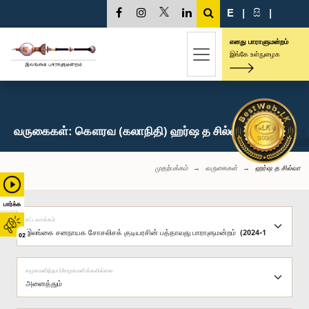
E
|
සි
|
எனது பாராளுமன்றம்
இங்கே உள்நுழைக
வருகைகள்: கௌரவ (கலாநிதி) ஹர்ஷ த சில்வா, பா.உ.
முதற்பக்கம்
வருகைகள்
ஹர்ஷ த சில்வா
பார்க்க
சட்டவாக்கம்
02
சமூகமளித்தார்/சமூகமளிக்கவில்லை