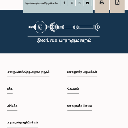
இந்தப் பக்கத்தை பகிர்ந்து கொள்க
Facebook
X
WhatsApp
LinkedIn
பாராளுமன்றத்திற்கு வருகை தருதல்
பாராளுமன்ற அலுவல்கள்
கற்க
செயலகம்
பங்கேற்க
பாராளுமன்ற நேரலை
பாராளுமன்ற உறுப்பினர்கள்