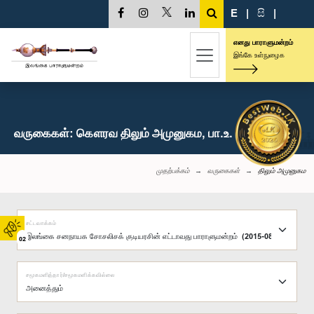
E
|
සි
|
எனது பாராளுமன்றம்
இங்கே உள்நுழைக
வருகைகள்: கௌரவ திலும் அமுனுகம, பா.உ.
முதற்பக்கம்
வருகைகள்
திலும் அமுனுகம
சட்டவாக்கம்
02
சமூகமளித்தார்/சமூகமளிக்கவில்லை