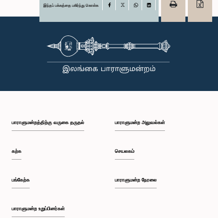
இந்தப் பக்கத்தை பகிர்ந்து கொள்க
Facebook
X
WhatsApp
LinkedIn
பாராளுமன்றத்திற்கு வருகை தருதல்
பாராளுமன்ற அலுவல்கள்
கற்க
செயலகம்
பங்கேற்க
பாராளுமன்ற நேரலை
பாராளுமன்ற உறுப்பினர்கள்