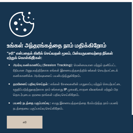
முதற்பக்கம்
பாராளுமன்ற கையடக்க செயலி
உங்கள் அந்தரங்கத்தை நாம் மதிக்கிறோம்
"சரி" என்பதைக் கிளிக் செய்வதன் மூலம், பின்வருவனவற்றை நீங்கள்
ஏற்றுக் கொள்கிறீர்கள்:
அமர்வு கண்காணிப்பு (Session Tracking):
மென்மையான மற்றும் தனிப்பட்ட
ரீதியான அனுபவத்திற்காக எங்கள் இணையத்தளத்தில் உங்கள் செயற்பாட்டைக்
எம்மை பின்தொடர்க :
கண்காணிக்க அமர்வுகளைப் பயன்படுத்துகிறோம்.
தரவினைப் பதிவு செய்தல் :
எங்கள் சேவைகளின் பாதுகாப்பு மற்றும் செயற்பாட்டை
விருதுகள்
உறுதிப்படுத்துவதற்காக நாம் உங்களது IP முகவரி, சாதன விவரங்கள் மற்றும் பிற
தொடர்புடைய தரவை நாங்கள் பதிவு செய்கிறோம்.
பயனர் நடத்தை பகுப்பாய்வு :
எமது இணையத்தளத்தை மேம்படுத்த நாம் பயனர்
தனியுரிமைக் கொள்கை
நடத்தையை பகுப்பாய்வு செய்கிறோம்.
பதிப்புரிமை © இலங்கை பாராளுமன்றம்.
சரி
முழுப்பதிப்புரிமையுடையது.
வடிவமைத்து உருவாக்கியது
TekGeeks