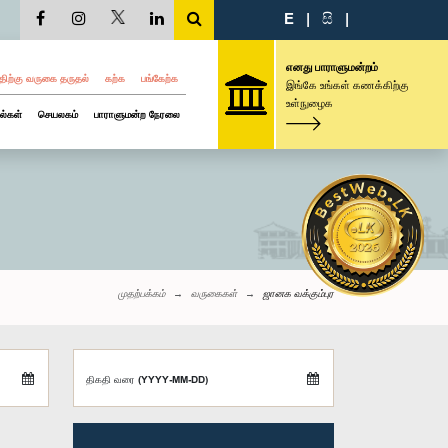
E
|
සි
|
எனது பாராளுமன்றம்
திற்கு வருகை தருதல்
கற்க
பங்கேற்க
இங்கே உங்கள் கணக்கிற்கு
உள்நுழைக
ல்கள்
செயலகம்
பாராளுமன்ற நேரலை
முதற்பக்கம்
வருகைகள்
ஜானக வக்கும்புர
திகதி வரை (YYYY-MM-DD)