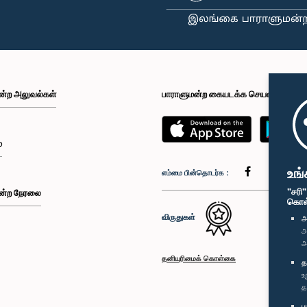
ன்ற அலுவல்கள்
பாராளுமன்ற கையடக்க செயலி
்
உங்
எம்மை பின்தொடர்க :
"சரி
ன்ற நேரலை
கொள்க
விருதுகள்
அ
அ
அ
தனியுரிமைக் கொள்கை
த
உ
த
ப