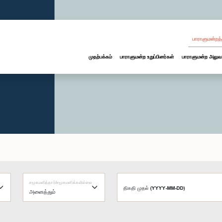
பாராளுமன்றத்
முதற்பக்கம்
பாராளுமன்ற உறுப்பினர்கள்
பாராளுமன்ற அலுவ
சமூகமளித்தார்/சமூகமளிக்கவில்லை
திகதி முதல் (YYYY-MM-DD)