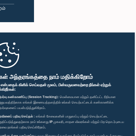
கள் அந்தரங்கத்தை நாம் மதிக்கிறோம்
" என்பதைக் கிளிக் செய்வதன் மூலம், பின்வருவனவற்றை நீங்கள் ஏற்றுக்
ிறீர்கள்:
மர்வு கண்காணிப்பு (Session Tracking):
மென்மையான மற்றும் தனிப்பட்ட ரீதியான
னுபவத்திற்காக எங்கள் இணையத்தளத்தில் உங்கள் செயற்பாட்டைக் கண்காணிக்க
மர்வுகளைப் பயன்படுத்துகிறோம்.
ரவினைப் பதிவு செய்தல் :
எங்கள் சேவைகளின் பாதுகாப்பு மற்றும் செயற்பாட்டை
றுதிப்படுத்துவதற்காக நாம் உங்களது IP முகவரி, சாதன விவரங்கள் மற்றும் பிற தொடர்புடைய
ரவை நாங்கள் பதிவு செய்கிறோம்.
யனர் நடத்தை பகுப்பாய்வு :
எமது இணையத்தளத்தை மேம்படுத்த நாம் பயனர் நடத்தையை