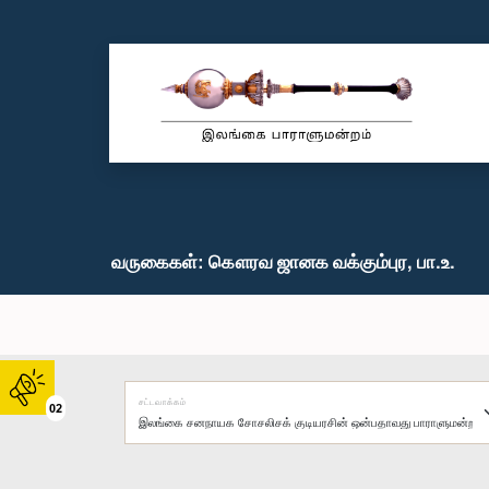
வருகைகள்: கௌரவ ஜானக வக்கும்புர, பா.உ.
சட்டவாக்கம்
02