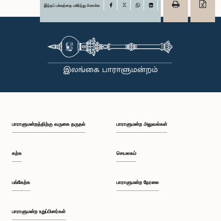
இந்தப் பக்கத்தை பகிர்ந்து கொள்க
Facebook
X
WhatsApp
LinkedIn
பாராளுமன்றத்திற்கு வருகை தருதல்
பாராளுமன்ற அலுவல்கள்
கற்க
செயலகம்
பங்கேற்க
பாராளுமன்ற நேரலை
பாராளுமன்ற உறுப்பினர்கள்