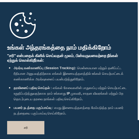
முதற்பக்கம்
பாராளுமன்ற கையடக்க செயலி
உங்கள் அந்தரங்கத்தை நாம் மதிக்கிறோம்
"சரி" என்பதைக் கிளிக் செய்வதன் மூலம், பின்வருவனவற்றை நீங்கள்
ஏற்றுக் கொள்கிறீர்கள்:
அமர்வு கண்காணிப்பு (Session Tracking):
மென்மையான மற்றும் தனிப்பட்ட
ரீதியான அனுபவத்திற்காக எங்கள் இணையத்தளத்தில் உங்கள் செயற்பாட்டைக்
எம்மை பின்தொடர்க :
கண்காணிக்க அமர்வுகளைப் பயன்படுத்துகிறோம்.
தரவினைப் பதிவு செய்தல் :
எங்கள் சேவைகளின் பாதுகாப்பு மற்றும் செயற்பாட்டை
விருதுகள்
உறுதிப்படுத்துவதற்காக நாம் உங்களது IP முகவரி, சாதன விவரங்கள் மற்றும் பிற
தொடர்புடைய தரவை நாங்கள் பதிவு செய்கிறோம்.
பயனர் நடத்தை பகுப்பாய்வு :
எமது இணையத்தளத்தை மேம்படுத்த நாம் பயனர்
தனியுரிமைக் கொள்கை
நடத்தையை பகுப்பாய்வு செய்கிறோம்.
பதிப்புரிமை © இலங்கை பாராளுமன்றம்.
சரி
முழுப்பதிப்புரிமையுடையது.
வடிவமைத்து உருவாக்கியது
TekGeeks