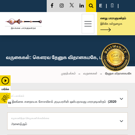
E
|
සි
|
எனது பாராளுமன்றம்
இங்கே உள்நுழைக
வருகைகள்: கௌரவ தேனுக விதானகமகே, பா.உ.
முதற்பக்கம்
வருகைகள்
தேனுக விதானகமகே
பார்க்க
சட்டவாக்கம்
02
சமூகமளித்தார்/சமூகமளிக்கவில்லை