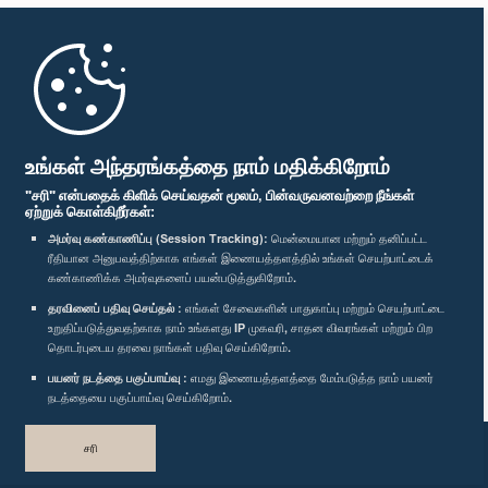
முதற்பக்கம்
பாராளுமன்ற கையடக்க செயலி
உங்கள் அந்தரங்கத்தை நாம் மதிக்கிறோம்
"சரி" என்பதைக் கிளிக் செய்வதன் மூலம், பின்வருவனவற்றை நீங்கள்
ஏற்றுக் கொள்கிறீர்கள்:
அமர்வு கண்காணிப்பு (Session Tracking):
மென்மையான மற்றும் தனிப்பட்ட
ரீதியான அனுபவத்திற்காக எங்கள் இணையத்தளத்தில் உங்கள் செயற்பாட்டைக்
எம்மை பின்தொடர்க :
கண்காணிக்க அமர்வுகளைப் பயன்படுத்துகிறோம்.
தரவினைப் பதிவு செய்தல் :
எங்கள் சேவைகளின் பாதுகாப்பு மற்றும் செயற்பாட்டை
விருதுகள்
உறுதிப்படுத்துவதற்காக நாம் உங்களது IP முகவரி, சாதன விவரங்கள் மற்றும் பிற
தொடர்புடைய தரவை நாங்கள் பதிவு செய்கிறோம்.
பயனர் நடத்தை பகுப்பாய்வு :
எமது இணையத்தளத்தை மேம்படுத்த நாம் பயனர்
தனியுரிமைக் கொள்கை
நடத்தையை பகுப்பாய்வு செய்கிறோம்.
பதிப்புரிமை © இலங்கை பாராளுமன்றம்.
சரி
முழுப்பதிப்புரிமையுடையது.
வடிவமைத்து உருவாக்கியது
TekGeeks