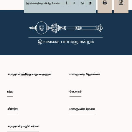
இந்தப் பக்கத்தை பகிர்ந்து கொள்க
Facebook
X
WhatsApp
LinkedIn
பாராளுமன்றத்திற்கு வருகை தருதல்
பாராளுமன்ற அலுவல்கள்
கற்க
செயலகம்
பங்கேற்க
பாராளுமன்ற நேரலை
பாராளுமன்ற உறுப்பினர்கள்