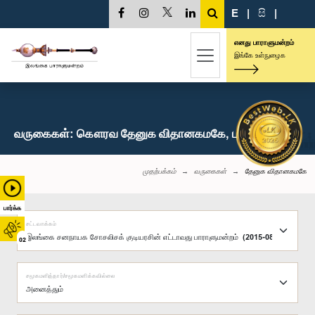
E
|
සි
|
எனது பாராளுமன்றம்
இங்கே உள்நுழைக
வருகைகள்: கௌரவ தேனுக விதானகமகே, பா.உ.
முதற்பக்கம்
வருகைகள்
தேனுக விதானகமகே
பார்க்க
சட்டவாக்கம்
02
சமூகமளித்தார்/சமூகமளிக்கவில்லை