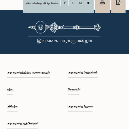
இந்தப் பக்கத்தை பகிர்ந்து கொள்க
Facebook
X
WhatsApp
LinkedIn
பாராளுமன்றத்திற்கு வருகை தருதல்
பாராளுமன்ற அலுவல்கள்
கற்க
செயலகம்
பங்கேற்க
பாராளுமன்ற நேரலை
பாராளுமன்ற உறுப்பினர்கள்