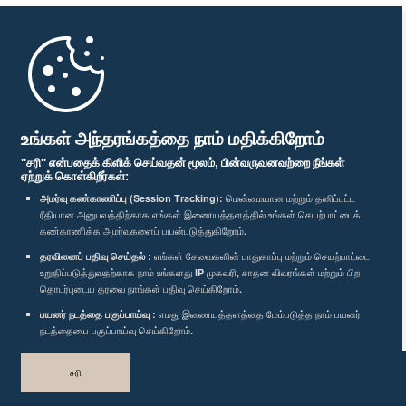
முதற்பக்கம்
பாராளுமன்ற கையடக்க செயலி
உங்கள் அந்தரங்கத்தை நாம் மதிக்கிறோம்
"சரி" என்பதைக் கிளிக் செய்வதன் மூலம், பின்வருவனவற்றை நீங்கள்
ஏற்றுக் கொள்கிறீர்கள்:
அமர்வு கண்காணிப்பு (Session Tracking):
மென்மையான மற்றும் தனிப்பட்ட
ரீதியான அனுபவத்திற்காக எங்கள் இணையத்தளத்தில் உங்கள் செயற்பாட்டைக்
எம்மை பின்தொடர்க :
கண்காணிக்க அமர்வுகளைப் பயன்படுத்துகிறோம்.
தரவினைப் பதிவு செய்தல் :
எங்கள் சேவைகளின் பாதுகாப்பு மற்றும் செயற்பாட்டை
விருதுகள்
உறுதிப்படுத்துவதற்காக நாம் உங்களது IP முகவரி, சாதன விவரங்கள் மற்றும் பிற
தொடர்புடைய தரவை நாங்கள் பதிவு செய்கிறோம்.
பயனர் நடத்தை பகுப்பாய்வு :
எமது இணையத்தளத்தை மேம்படுத்த நாம் பயனர்
தனியுரிமைக் கொள்கை
நடத்தையை பகுப்பாய்வு செய்கிறோம்.
பதிப்புரிமை © இலங்கை பாராளுமன்றம்.
சரி
முழுப்பதிப்புரிமையுடையது.
வடிவமைத்து உருவாக்கியது
TekGeeks