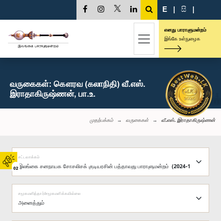
E
|
සි
|
எனது பாராளுமன்றம்
இங்கே உள்நுழைக
வருகைகள்: கௌரவ (கலாநிதி) வீ.எஸ்.
இராதாகிருஷ்ணன், பா.உ.
முதற்பக்கம்
வருகைகள்
வீ.எஸ். இராதாகிருஷ்ணன்
சட்டவாக்கம்
02
சமூகமளித்தார்/சமூகமளிக்கவில்லை