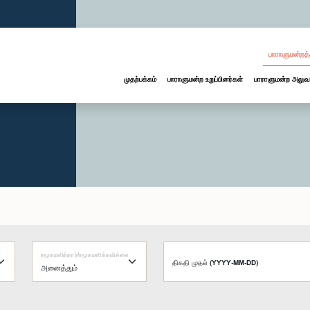
பாராளுமன்றத்
முதற்பக்கம்
பாராளுமன்ற உறுப்பினர்கள்
பாராளுமன்ற அலுவ
சமூகமளித்தார்/சமூகமளிக்கவில்லை
திகதி முதல் (YYYY-MM-DD)