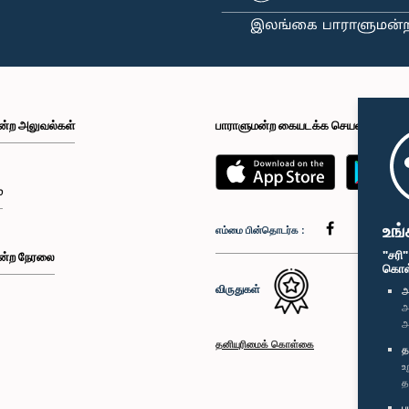
ன்ற அலுவல்கள்
பாராளுமன்ற கையடக்க செயலி
்
உங்
எம்மை பின்தொடர்க :
"சரி
ன்ற நேரலை
கொள்க
விருதுகள்
அ
அ
அ
தனியுரிமைக் கொள்கை
த
உ
த
ப