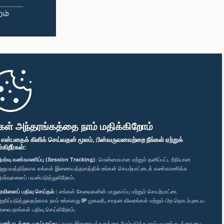
கள் அந்தரங்கத்தை நாம் மதிக்கிறோம்
" என்பதைக் கிளிக் செய்வதன் மூலம், பின்வருவனவற்றை நீங்கள் ஏற்றுக்
ிறீர்கள்:
மர்வு கண்காணிப்பு (Session Tracking):
மென்மையான மற்றும் தனிப்பட்ட ரீதியான
னுபவத்திற்காக எங்கள் இணையத்தளத்தில் உங்கள் செயற்பாட்டைக் கண்காணிக்க
மர்வுகளைப் பயன்படுத்துகிறோம்.
ரவினைப் பதிவு செய்தல் :
எங்கள் சேவைகளின் பாதுகாப்பு மற்றும் செயற்பாட்டை
றுதிப்படுத்துவதற்காக நாம் உங்களது IP முகவரி, சாதன விவரங்கள் மற்றும் பிற தொடர்புடைய
ரவை நாங்கள் பதிவு செய்கிறோம்.
யனர் நடத்தை பகுப்பாய்வு :
எமது இணையத்தளத்தை மேம்படுத்த நாம் பயனர் நடத்தையை