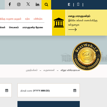
E
|
සි
|
எனது பாராளுமன்றம்
திற்கு வருகை தருதல்
கற்க
பங்கேற்க
இங்கே உங்கள் கணக்கிற்கு
உள்நுழைக
ல்கள்
செயலகம்
பாராளுமன்ற நேரலை
முதற்பக்கம்
வருகைகள்
விதுர விக்ரமநாயக
திகதி வரை (YYYY-MM-DD)