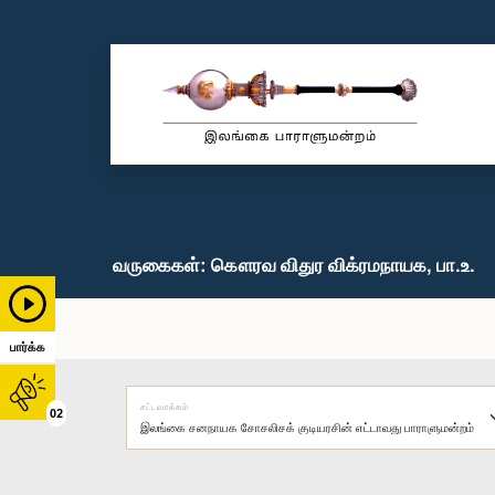
வருகைகள்: கௌரவ விதுர விக்ரமநாயக, பா.உ.
பார்க்க
சட்டவாக்கம்
02