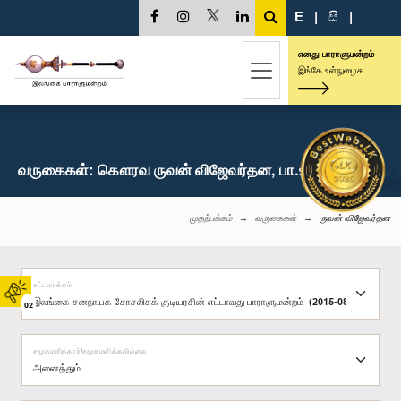
E
|
සි
|
எனது பாராளுமன்றம்
இங்கே உள்நுழைக
வருகைகள்: கௌரவ ருவன் விஜேவர்தன, பா.உ.
முதற்பக்கம்
வருகைகள்
ருவன் விஜேவர்தன
சட்டவாக்கம்
02
சமூகமளித்தார்/சமூகமளிக்கவில்லை