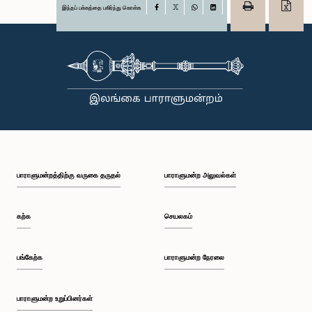
இந்தப் பக்கத்தை பகிர்ந்து கொள்க
Facebook
X
WhatsApp
LinkedIn
பாராளுமன்றத்திற்கு வருகை தருதல்
பாராளுமன்ற அலுவல்கள்
கற்க
செயலகம்
பங்கேற்க
பாராளுமன்ற நேரலை
பாராளுமன்ற உறுப்பினர்கள்