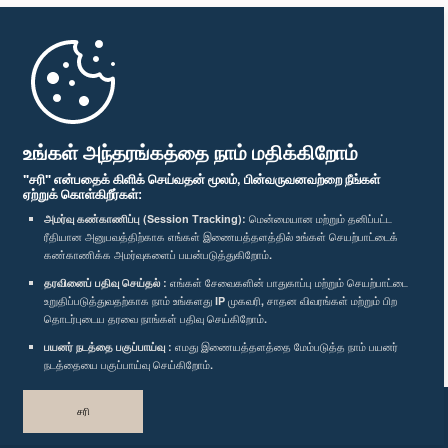
முதற்பக்கம்
பாராளுமன்ற கையடக்க செயலி
உங்கள் அந்தரங்கத்தை நாம் மதிக்கிறோம்
"சரி" என்பதைக் கிளிக் செய்வதன் மூலம், பின்வருவனவற்றை நீங்கள்
ஏற்றுக் கொள்கிறீர்கள்:
அமர்வு கண்காணிப்பு (Session Tracking):
மென்மையான மற்றும் தனிப்பட்ட
ரீதியான அனுபவத்திற்காக எங்கள் இணையத்தளத்தில் உங்கள் செயற்பாட்டைக்
எம்மை பின்தொடர்க :
கண்காணிக்க அமர்வுகளைப் பயன்படுத்துகிறோம்.
தரவினைப் பதிவு செய்தல் :
எங்கள் சேவைகளின் பாதுகாப்பு மற்றும் செயற்பாட்டை
விருதுகள்
உறுதிப்படுத்துவதற்காக நாம் உங்களது IP முகவரி, சாதன விவரங்கள் மற்றும் பிற
தொடர்புடைய தரவை நாங்கள் பதிவு செய்கிறோம்.
பயனர் நடத்தை பகுப்பாய்வு :
எமது இணையத்தளத்தை மேம்படுத்த நாம் பயனர்
தனியுரிமைக் கொள்கை
நடத்தையை பகுப்பாய்வு செய்கிறோம்.
பதிப்புரிமை © இலங்கை பாராளுமன்றம்.
சரி
முழுப்பதிப்புரிமையுடையது.
வடிவமைத்து உருவாக்கியது
TekGeeks