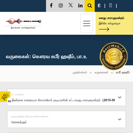
E
|
සි
|
எனது பாராளுமன்றம்
இங்கே உள்நுழைக
வருகைகள்: கௌரவ கபீர் ஹஷீம், பா.உ.
முதற்பக்கம்
வருகைகள்
கபீர் ஹஷீம்
சட்டவாக்கம்
02
சமூகமளித்தார்/சமூகமளிக்கவில்லை