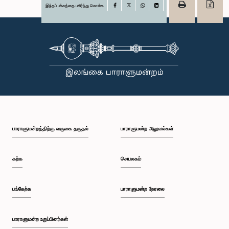
இந்தப் பக்கத்தை பகிர்ந்து கொள்க
Facebook
X
WhatsApp
LinkedIn
பாராளுமன்றத்திற்கு வருகை தருதல்
பாராளுமன்ற அலுவல்கள்
கற்க
செயலகம்
பங்கேற்க
பாராளுமன்ற நேரலை
பாராளுமன்ற உறுப்பினர்கள்