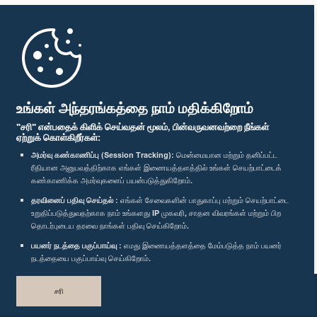
முதற்பக்கம்
பாராளுமன்ற கையடக்க செயலி
உங்கள் அந்தரங்கத்தை நாம் மதிக்கிறோம்
"சரி" என்பதைக் கிளிக் செய்வதன் மூலம், பின்வருவனவற்றை நீங்கள்
ஏற்றுக் கொள்கிறீர்கள்:
அமர்வு கண்காணிப்பு (Session Tracking):
மென்மையான மற்றும் தனிப்பட்ட
ரீதியான அனுபவத்திற்காக எங்கள் இணையத்தளத்தில் உங்கள் செயற்பாட்டைக்
எம்மை பின்தொடர்க :
கண்காணிக்க அமர்வுகளைப் பயன்படுத்துகிறோம்.
தரவினைப் பதிவு செய்தல் :
எங்கள் சேவைகளின் பாதுகாப்பு மற்றும் செயற்பாட்டை
விருதுகள்
உறுதிப்படுத்துவதற்காக நாம் உங்களது IP முகவரி, சாதன விவரங்கள் மற்றும் பிற
தொடர்புடைய தரவை நாங்கள் பதிவு செய்கிறோம்.
பயனர் நடத்தை பகுப்பாய்வு :
எமது இணையத்தளத்தை மேம்படுத்த நாம் பயனர்
தனியுரிமைக் கொள்கை
நடத்தையை பகுப்பாய்வு செய்கிறோம்.
பதிப்புரிமை © இலங்கை பாராளுமன்றம்.
சரி
முழுப்பதிப்புரிமையுடையது.
வடிவமைத்து உருவாக்கியது
TekGeeks