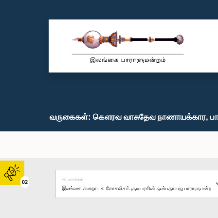
வருகைகள்: கௌரவ வாசுதேவ நாணாயக்கார, பா
சட்டவாக்கம்
02