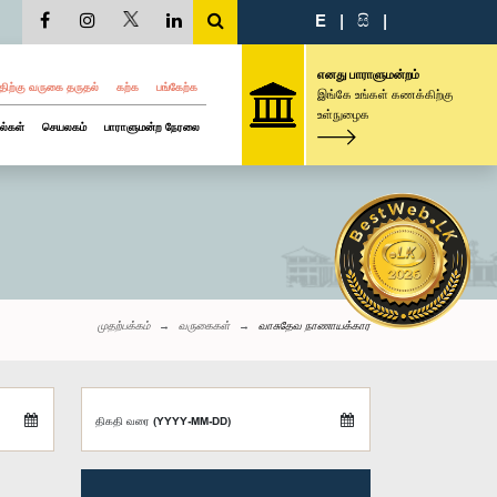
E
|
සි
|
எனது பாராளுமன்றம்
திற்கு வருகை தருதல்
கற்க
பங்கேற்க
இங்கே உங்கள் கணக்கிற்கு
உள்நுழைக
ல்கள்
செயலகம்
பாராளுமன்ற நேரலை
முதற்பக்கம்
வருகைகள்
வாசுதேவ நாணாயக்கார
திகதி வரை (YYYY-MM-DD)