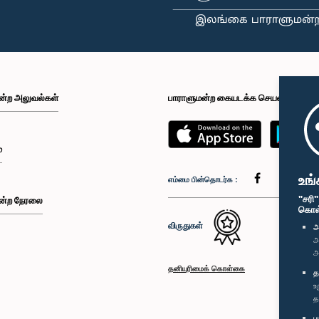
ன்ற அலுவல்கள்
பாராளுமன்ற கையடக்க செயலி
்
உங்
எம்மை பின்தொடர்க :
"சரி
ன்ற நேரலை
கொள்க
விருதுகள்
அ
அ
அ
தனியுரிமைக் கொள்கை
த
உ
த
ப