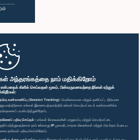
கள் அந்தரங்கத்தை நாம் மதிக்கிறோம்
" என்பதைக் கிளிக் செய்வதன் மூலம், பின்வருவனவற்றை நீங்கள் ஏற்றுக்
ிறீர்கள்:
மர்வு கண்காணிப்பு (Session Tracking):
மென்மையான மற்றும் தனிப்பட்ட ரீதியான
னுபவத்திற்காக எங்கள் இணையத்தளத்தில் உங்கள் செயற்பாட்டைக் கண்காணிக்க
மர்வுகளைப் பயன்படுத்துகிறோம்.
ரவினைப் பதிவு செய்தல் :
எங்கள் சேவைகளின் பாதுகாப்பு மற்றும் செயற்பாட்டை
றுதிப்படுத்துவதற்காக நாம் உங்களது IP முகவரி, சாதன விவரங்கள் மற்றும் பிற தொடர்புடைய
ரவை நாங்கள் பதிவு செய்கிறோம்.
யனர் நடத்தை பகுப்பாய்வு :
எமது இணையத்தளத்தை மேம்படுத்த நாம் பயனர் நடத்தையை