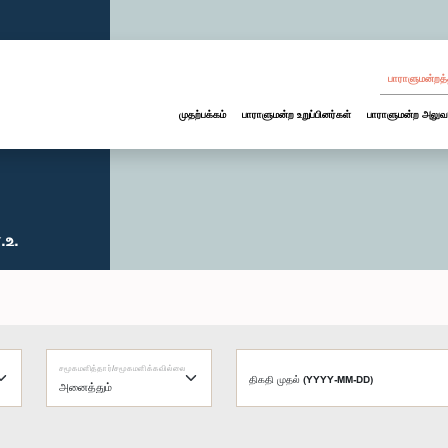
பாராளுமன்றத்
முதற்பக்கம்
பாராளுமன்ற உறுப்பினர்கள்
பாராளுமன்ற அலுவ
.உ.
சமூகமளித்தார்/சமூகமளிக்கவில்லை
திகதி முதல் (YYYY-MM-DD)