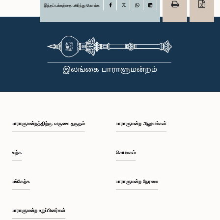
இந்தப் பக்கத்தை பகிர்ந்து கொள்க
Facebook
X
WhatsApp
LinkedIn
பாராளுமன்றத்திற்கு வருகை தருதல்
பாராளுமன்ற அலுவல்கள்
கற்க
செயலகம்
பங்கேற்க
பாராளுமன்ற நேரலை
பாராளுமன்ற உறுப்பினர்கள்