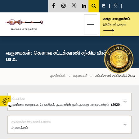
E
|
සි
|
எனது பாராளுமன்றம்
இங்கே உள்நுழைக
வருகைகள்: கௌரவ சட்டத்தரணி சந்திம வீரக்கொடி,
பா.உ.
முதற்பக்கம்
வருகைகள்
சட்டத்தரணி சந்திம வீரக்கொடி
சட்டவாக்கம்
02
சமூகமளித்தார்/சமூகமளிக்கவில்லை