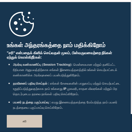
முதற்பக்கம்
பாராளுமன்ற கையடக்க செயலி
உங்கள் அந்தரங்கத்தை நாம் மதிக்கிறோம்
"சரி" என்பதைக் கிளிக் செய்வதன் மூலம், பின்வருவனவற்றை நீங்கள்
ஏற்றுக் கொள்கிறீர்கள்:
அமர்வு கண்காணிப்பு (Session Tracking):
மென்மையான மற்றும் தனிப்பட்ட
ரீதியான அனுபவத்திற்காக எங்கள் இணையத்தளத்தில் உங்கள் செயற்பாட்டைக்
எம்மை பின்தொடர்க :
கண்காணிக்க அமர்வுகளைப் பயன்படுத்துகிறோம்.
தரவினைப் பதிவு செய்தல் :
எங்கள் சேவைகளின் பாதுகாப்பு மற்றும் செயற்பாட்டை
விருதுகள்
உறுதிப்படுத்துவதற்காக நாம் உங்களது IP முகவரி, சாதன விவரங்கள் மற்றும் பிற
தொடர்புடைய தரவை நாங்கள் பதிவு செய்கிறோம்.
பயனர் நடத்தை பகுப்பாய்வு :
எமது இணையத்தளத்தை மேம்படுத்த நாம் பயனர்
தனியுரிமைக் கொள்கை
நடத்தையை பகுப்பாய்வு செய்கிறோம்.
பதிப்புரிமை © இலங்கை பாராளுமன்றம்.
சரி
முழுப்பதிப்புரிமையுடையது.
வடிவமைத்து உருவாக்கியது
TekGeeks