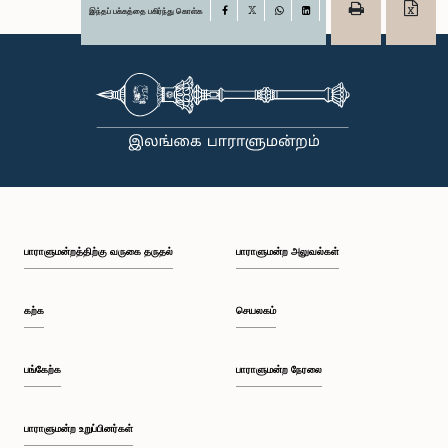
இந்தப் பக்கத்தை பகிர்ந்து கொள்க
Facebook
X
WhatsApp
LinkedIn
பாராளுமன்றத்திற்கு வருகை தருதல்
பாராளுமன்ற அலுவல்கள்
கற்க
செயலகம்
பங்கேற்க
பாராளுமன்ற நேரலை
பாராளுமன்ற உறுப்பினர்கள்