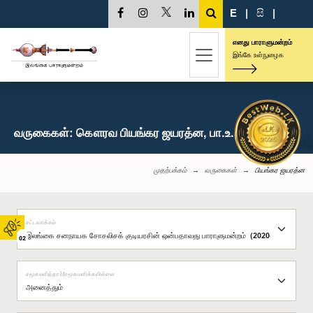
E
|
සි
|
எனது பாராளுமன்றம்
இங்கே உள்நுழைக
வருகைகள்: கௌரவ பியங்கர ஜயரத்ன, பா.உ.
முதற்பக்கம்
வருகைகள்
பியங்கர ஜயரத்ன
சட்டவாக்கம்
02
சமூகமளித்தார்/சமூகமளிக்கவில்லை