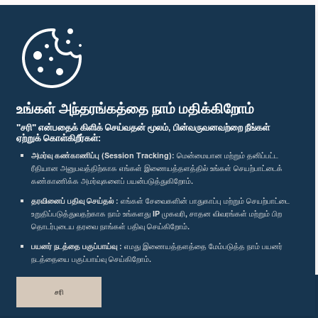
முதற்பக்கம்
பாராளுமன்ற கையடக்க செயலி
உங்கள் அந்தரங்கத்தை நாம் மதிக்கிறோம்
"சரி" என்பதைக் கிளிக் செய்வதன் மூலம், பின்வருவனவற்றை நீங்கள்
ஏற்றுக் கொள்கிறீர்கள்:
அமர்வு கண்காணிப்பு (Session Tracking):
மென்மையான மற்றும் தனிப்பட்ட
ரீதியான அனுபவத்திற்காக எங்கள் இணையத்தளத்தில் உங்கள் செயற்பாட்டைக்
எம்மை பின்தொடர்க :
கண்காணிக்க அமர்வுகளைப் பயன்படுத்துகிறோம்.
தரவினைப் பதிவு செய்தல் :
எங்கள் சேவைகளின் பாதுகாப்பு மற்றும் செயற்பாட்டை
விருதுகள்
உறுதிப்படுத்துவதற்காக நாம் உங்களது IP முகவரி, சாதன விவரங்கள் மற்றும் பிற
தொடர்புடைய தரவை நாங்கள் பதிவு செய்கிறோம்.
பயனர் நடத்தை பகுப்பாய்வு :
எமது இணையத்தளத்தை மேம்படுத்த நாம் பயனர்
தனியுரிமைக் கொள்கை
நடத்தையை பகுப்பாய்வு செய்கிறோம்.
பதிப்புரிமை © இலங்கை பாராளுமன்றம்.
சரி
முழுப்பதிப்புரிமையுடையது.
வடிவமைத்து உருவாக்கியது
TekGeeks