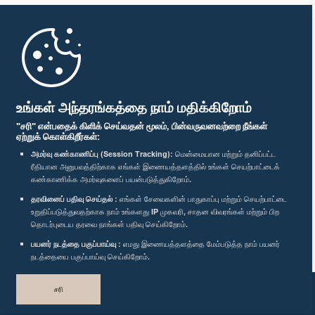
முதற்பக்கம்
பாராளுமன்ற கையடக்க செயலி
உங்கள் அந்தரங்கத்தை நாம் மதிக்கிறோம்
"சரி" என்பதைக் கிளிக் செய்வதன் மூலம், பின்வருவனவற்றை நீங்கள்
ஏற்றுக் கொள்கிறீர்கள்:
அமர்வு கண்காணிப்பு (Session Tracking):
மென்மையான மற்றும் தனிப்பட்ட
ரீதியான அனுபவத்திற்காக எங்கள் இணையத்தளத்தில் உங்கள் செயற்பாட்டைக்
எம்மை பின்தொடர்க :
கண்காணிக்க அமர்வுகளைப் பயன்படுத்துகிறோம்.
தரவினைப் பதிவு செய்தல் :
எங்கள் சேவைகளின் பாதுகாப்பு மற்றும் செயற்பாட்டை
விருதுகள்
உறுதிப்படுத்துவதற்காக நாம் உங்களது IP முகவரி, சாதன விவரங்கள் மற்றும் பிற
தொடர்புடைய தரவை நாங்கள் பதிவு செய்கிறோம்.
பயனர் நடத்தை பகுப்பாய்வு :
எமது இணையத்தளத்தை மேம்படுத்த நாம் பயனர்
தனியுரிமைக் கொள்கை
நடத்தையை பகுப்பாய்வு செய்கிறோம்.
பதிப்புரிமை © இலங்கை பாராளுமன்றம்.
சரி
முழுப்பதிப்புரிமையுடையது.
வடிவமைத்து உருவாக்கியது
TekGeeks