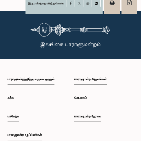
இந்தப் பக்கத்தை பகிர்ந்து கொள்க
Facebook
X
WhatsApp
LinkedIn
பாராளுமன்றத்திற்கு வருகை தருதல்
பாராளுமன்ற அலுவல்கள்
கற்க
செயலகம்
பங்கேற்க
பாராளுமன்ற நேரலை
பாராளுமன்ற உறுப்பினர்கள்