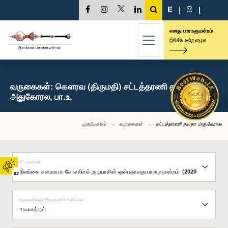
E
|
සි
|
எனது பாராளுமன்றம்
இங்கே உள்நுழைக
வருகைகள்: கௌரவ (திருமதி) சட்டத்தரணி தலதா
அதுகோரல, பா.உ.
முதற்பக்கம்
வருகைகள்
சட்டத்தரணி தலதா அதுகோரல
சட்டவாக்கம்
02
சமூகமளித்தார்/சமூகமளிக்கவில்லை