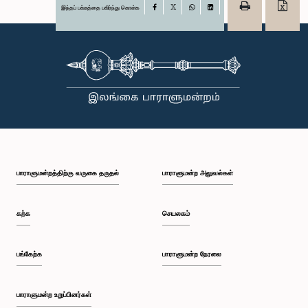
இந்தப் பக்கத்தை பகிர்ந்து கொள்க
Facebook
X
WhatsApp
LinkedIn
பாராளுமன்றத்திற்கு வருகை தருதல்
பாராளுமன்ற அலுவல்கள்
கற்க
செயலகம்
பங்கேற்க
பாராளுமன்ற நேரலை
பாராளுமன்ற உறுப்பினர்கள்