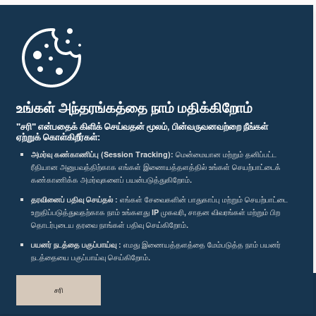
முதற்பக்கம்
பாராளுமன்ற கையடக்க செயலி
உங்கள் அந்தரங்கத்தை நாம் மதிக்கிறோம்
"சரி" என்பதைக் கிளிக் செய்வதன் மூலம், பின்வருவனவற்றை நீங்கள்
ஏற்றுக் கொள்கிறீர்கள்:
அமர்வு கண்காணிப்பு (Session Tracking):
மென்மையான மற்றும் தனிப்பட்ட
ரீதியான அனுபவத்திற்காக எங்கள் இணையத்தளத்தில் உங்கள் செயற்பாட்டைக்
எம்மை பின்தொடர்க :
கண்காணிக்க அமர்வுகளைப் பயன்படுத்துகிறோம்.
தரவினைப் பதிவு செய்தல் :
எங்கள் சேவைகளின் பாதுகாப்பு மற்றும் செயற்பாட்டை
விருதுகள்
உறுதிப்படுத்துவதற்காக நாம் உங்களது IP முகவரி, சாதன விவரங்கள் மற்றும் பிற
தொடர்புடைய தரவை நாங்கள் பதிவு செய்கிறோம்.
பயனர் நடத்தை பகுப்பாய்வு :
எமது இணையத்தளத்தை மேம்படுத்த நாம் பயனர்
தனியுரிமைக் கொள்கை
நடத்தையை பகுப்பாய்வு செய்கிறோம்.
பதிப்புரிமை © இலங்கை பாராளுமன்றம்.
சரி
முழுப்பதிப்புரிமையுடையது.
வடிவமைத்து உருவாக்கியது
TekGeeks