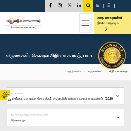
E
|
සි
|
எனது பாராளுமன்றம்
இங்கே உள்நுழைக
வருகைகள்: கௌரவ சிறிபால கமலத், பா.உ.
முதற்பக்கம்
வருகைகள்
சிறிபால கமலத்
சட்டவாக்கம்
02
சமூகமளித்தார்/சமூகமளிக்கவில்லை