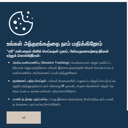
முதற்பக்கம்
பாராளுமன்ற கையடக்க செயலி
உங்கள் அந்தரங்கத்தை நாம் மதிக்கிறோம்
"சரி" என்பதைக் கிளிக் செய்வதன் மூலம், பின்வருவனவற்றை நீங்கள்
ஏற்றுக் கொள்கிறீர்கள்:
அமர்வு கண்காணிப்பு (Session Tracking):
மென்மையான மற்றும் தனிப்பட்ட
ரீதியான அனுபவத்திற்காக எங்கள் இணையத்தளத்தில் உங்கள் செயற்பாட்டைக்
எம்மை பின்தொடர்க :
கண்காணிக்க அமர்வுகளைப் பயன்படுத்துகிறோம்.
தரவினைப் பதிவு செய்தல் :
எங்கள் சேவைகளின் பாதுகாப்பு மற்றும் செயற்பாட்டை
விருதுகள்
உறுதிப்படுத்துவதற்காக நாம் உங்களது IP முகவரி, சாதன விவரங்கள் மற்றும் பிற
தொடர்புடைய தரவை நாங்கள் பதிவு செய்கிறோம்.
பயனர் நடத்தை பகுப்பாய்வு :
எமது இணையத்தளத்தை மேம்படுத்த நாம் பயனர்
தனியுரிமைக் கொள்கை
நடத்தையை பகுப்பாய்வு செய்கிறோம்.
பதிப்புரிமை © இலங்கை பாராளுமன்றம்.
சரி
முழுப்பதிப்புரிமையுடையது.
வடிவமைத்து உருவாக்கியது
TekGeeks