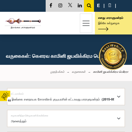
E
|
සි
|
எனது பாராளுமன்றம்
இங்கே உள்நுழைக
வருகைகள்: கௌரவ காமினி ஜயவிக்கிரம பெரேரா, பா.உ.
முதற்பக்கம்
வருகைகள்
காமினி ஜயவிக்கிரம பெரேரா
சட்டவாக்கம்
02
சமூகமளித்தார்/சமூகமளிக்கவில்லை