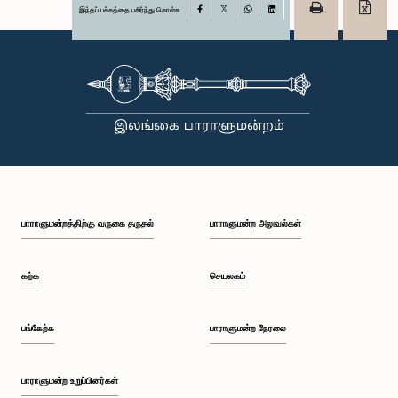
இந்தப் பக்கத்தை பகிர்ந்து கொள்க
Facebook
X
WhatsApp
LinkedIn
பாராளுமன்றத்திற்கு வருகை தருதல்
பாராளுமன்ற அலுவல்கள்
கற்க
செயலகம்
பங்கேற்க
பாராளுமன்ற நேரலை
பாராளுமன்ற உறுப்பினர்கள்