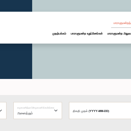
பாராளுமன்றத்
முதற்பக்கம்
பாராளுமன்ற உறுப்பினர்கள்
பாராளுமன்ற அலுவ
சமூகமளித்தார்/சமூகமளிக்கவில்லை
திகதி முதல் (YYYY-MM-DD)