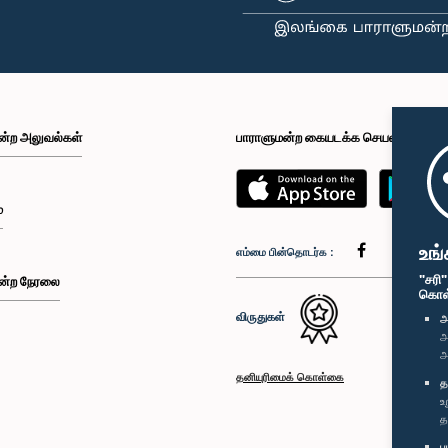
ன்ற அலுவல்கள்
பாராளுமன்ற கையடக்க செயலி
்
உங்
எம்மை பின்தொடர்க :
"சரி
ன்ற நேரலை
கொள்க
விருதுகள்
அ
அ
அ
தனியுரிமைக் கொள்கை
த
உ
த
ப