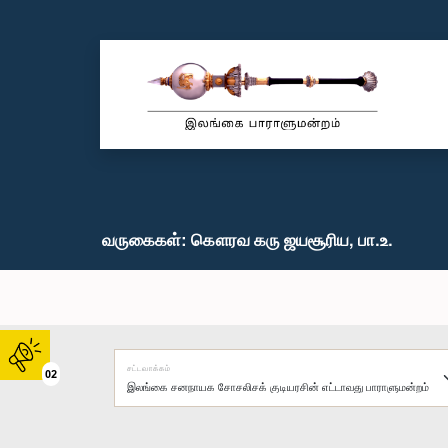
வருகைகள்: கௌரவ கரு ஜயசூரிய, பா.உ.
சட்டவாக்கம்
02