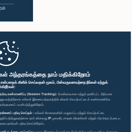
கள் அந்தரங்கத்தை நாம் மதிக்கிறோம்
" என்பதைக் கிளிக் செய்வதன் மூலம், பின்வருவனவற்றை நீங்கள் ஏற்றுக்
ிறீர்கள்:
மர்வு கண்காணிப்பு (Session Tracking):
மென்மையான மற்றும் தனிப்பட்ட ரீதியான
னுபவத்திற்காக எங்கள் இணையத்தளத்தில் உங்கள் செயற்பாட்டைக் கண்காணிக்க
மர்வுகளைப் பயன்படுத்துகிறோம்.
ரவினைப் பதிவு செய்தல் :
எங்கள் சேவைகளின் பாதுகாப்பு மற்றும் செயற்பாட்டை
றுதிப்படுத்துவதற்காக நாம் உங்களது IP முகவரி, சாதன விவரங்கள் மற்றும் பிற தொடர்புடைய
ரவை நாங்கள் பதிவு செய்கிறோம்.
யனர் நடத்தை பகுப்பாய்வு :
எமது இணையத்தளத்தை மேம்படுத்த நாம் பயனர் நடத்தையை