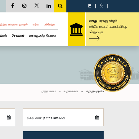
E
|
සි
|
எனது பாராளுமன்றம்
திற்கு வருகை தருதல்
கற்க
பங்கேற்க
இங்கே உங்கள் கணக்கிற்கு
உள்நுழைக
ல்கள்
செயலகம்
பாராளுமன்ற நேரலை
முதற்பக்கம்
வருகைகள்
கரு ஜயசூரிய
திகதி வரை (YYYY-MM-DD)