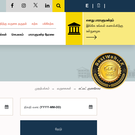
E
|
සි
|
எனது பாராளுமன்றம்
திற்கு வருகை தருதல்
கற்க
பங்கேற்க
இங்கே உங்கள் கணக்கிற்கு
உள்நுழைக
ல்கள்
செயலகம்
பாராளுமன்ற நேரலை
முதற்பக்கம்
வருகைகள்
எட்வட் குணசேகர
திகதி வரை (YYYY-MM-DD)
தேடு