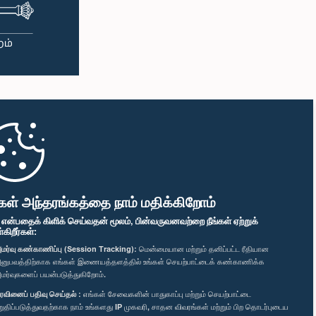
கள் அந்தரங்கத்தை நாம் மதிக்கிறோம்
" என்பதைக் கிளிக் செய்வதன் மூலம், பின்வருவனவற்றை நீங்கள் ஏற்றுக்
ிறீர்கள்:
மர்வு கண்காணிப்பு (Session Tracking):
மென்மையான மற்றும் தனிப்பட்ட ரீதியான
னுபவத்திற்காக எங்கள் இணையத்தளத்தில் உங்கள் செயற்பாட்டைக் கண்காணிக்க
மர்வுகளைப் பயன்படுத்துகிறோம்.
ரவினைப் பதிவு செய்தல் :
எங்கள் சேவைகளின் பாதுகாப்பு மற்றும் செயற்பாட்டை
றுதிப்படுத்துவதற்காக நாம் உங்களது IP முகவரி, சாதன விவரங்கள் மற்றும் பிற தொடர்புடைய