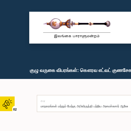
குழு வருகை விபரங்கள்: கௌரவ எட்வட் குணசேகர
குழு
02