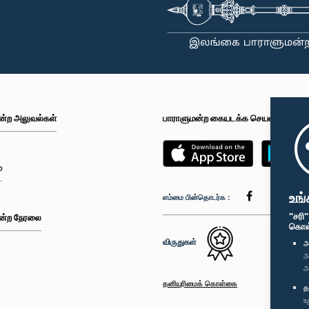
ன்ற அலுவல்கள்
பாராளுமன்ற கையடக்க செயலி
்
உங்
எம்மை பின்தொடர்க :
"சரி
ன்ற நேரலை
கொள்க
விருதுகள்
அ
அ
அ
தனியுரிமைக் கொள்கை
த
உ