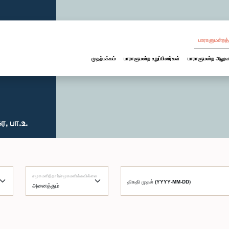
பாராளுமன்றத்
முதற்பக்கம்
பாராளுமன்ற உறுப்பினர்கள்
பாராளுமன்ற அலுவ
, பா.உ.
சமூகமளித்தார்/சமூகமளிக்கவில்லை
திகதி முதல் (YYYY-MM-DD)