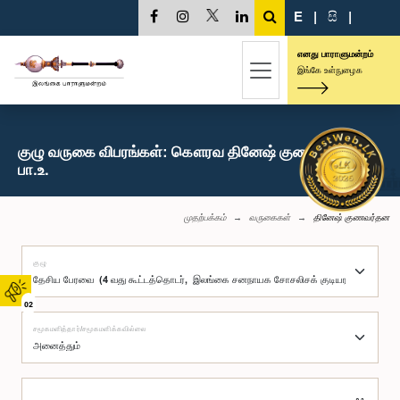
E
|
සි
|
எனது பாராளுமன்றம்
இங்கே உள்நுழைக
குழு வருகை விபரங்கள்: கௌரவ தினேஷ் குணவர்தன,
பா.உ.
முதற்பக்கம்
வருகைகள்
தினேஷ் குணவர்தன
குழு
02
சமூகமளித்தார்/சமூகமளிக்கவில்லை