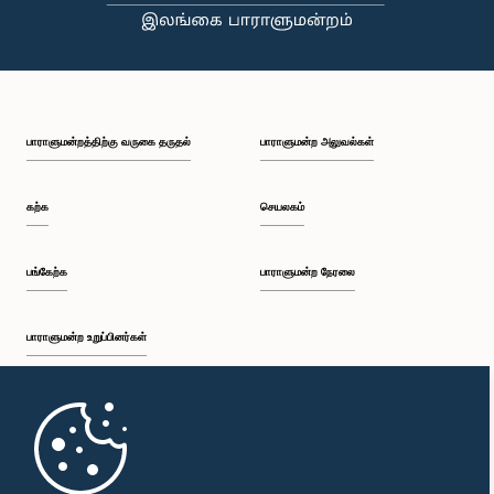
பாராளுமன்றத்திற்கு வருகை தருதல்
பாராளுமன்ற அலுவல்கள்
கற்க
செயலகம்
பங்கேற்க
பாராளுமன்ற நேரலை
பாராளுமன்ற உறுப்பினர்கள்
முதற்பக்கம்
பாராளுமன்ற கையடக்க செயலி